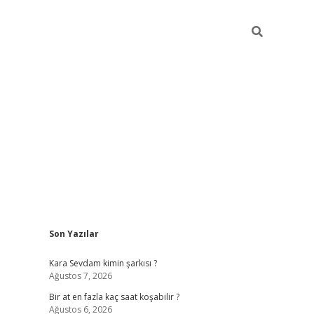
Sidebar
Son Yazılar
betexper giriş
Kara Sevdam kimin şarkısı ?
Ağustos 7, 2026
Bir at en fazla kaç saat koşabilir ?
Ağustos 6, 2026