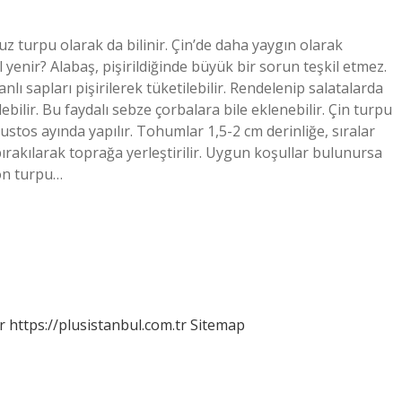
uz turpu olarak da bilinir. Çin’de daha yaygın olarak
ıl yenir? Alabaş, pişirildiğinde büyük bir sorun teşkil etmez.
ı sapları pişirilerek tüketilebilir. Rendelenip salatalarda
bilir. Bu faydalı sebze çorbalara bile eklenebilir. Çin turpu
 Ağustos ayında yapılır. Tohumlar 1,5-2 cm derinliğe, sıralar
ırakılarak toprağa yerleştirilir. Uygun koşullar bulunursa
pon turpu…
r
https://plusistanbul.com.tr
Sitemap