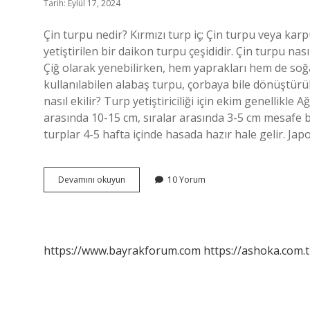
Tarih: Eylül 17, 2024
Çin turpu nedir? Kırmızı turp iç; Çin turpu veya karp
yetiştirilen bir daikon turpu çeşididir. Çin turpu nas
Çiğ olarak yenebilirken, hem yaprakları hem de soğanl
kullanılabilen alabaş turpu, çorbaya bile dönüştürüle
nasıl ekilir? Turp yetiştiriciliği için ekim genellikle
arasında 10-15 cm, sıralar arasında 3-5 cm mesafe b
turplar 4-5 hafta içinde hasada hazır hale gelir. Ja
Çin
Devamını okuyun
10 Yorum
Turpu
Nasıl
Olur
https://www.bayrakforum.com
https://ashoka.com.t