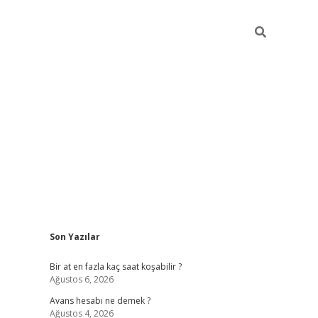
Sidebar
Son Yazılar
betexper giriş
Bir at en fazla kaç saat koşabilir ?
Ağustos 6, 2026
Avans hesabı ne demek ?
Ağustos 4, 2026