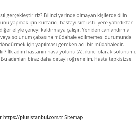
l gerçekleştiririz? Bilinci yerinde olmayan kişilerde dilin
Bunu yapmak için kurtarıcı, hastayı sırt üstü yere yatırdıktan
 diğer eliyle çeneyi kaldırmaya çalışır. Yeniden canlandırma
ve/veya solunum çabasına müdahale edilmemesi durumunda
a döndürmek için yapılması gereken acil bir müdahaledir.
r? İlk adım hastanın hava yolunu (A), ikinci olarak solunum
 Bu adımları biraz daha detaylı öğrenelim. Hasta tepkisizse,
r
https://plusistanbul.com.tr
Sitemap