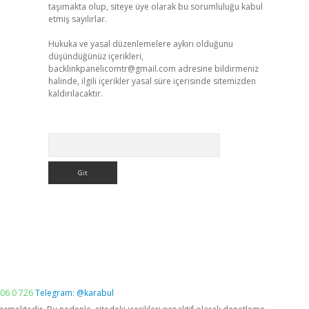
taşımakta olup, siteye üye olarak bu sorumluluğu kabul
etmiş sayılırlar.
Hukuka ve yasal düzenlemelere aykırı olduğunu
düşündüğünüz içerikleri,
backlinkpanelicomtr@gmail.com
adresine bildirmeniz
halinde, ilgili içerikler yasal süre içerisinde sitemizden
kaldırılacaktır.
Arama
06 0 726
Telegram: @karabul