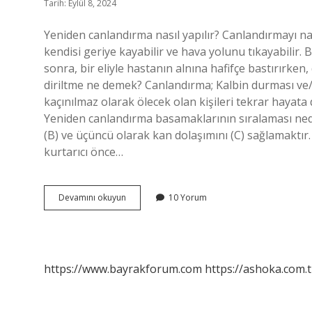
Tarih: Eylül 8, 2024
Yeniden canlandırma nasıl yapılır? Canlandırmayı nası
kendisi geriye kayabilir ve hava yolunu tıkayabilir. 
sonra, bir eliyle hastanın alnına hafifçe bastırırken,
diriltme ne demek? Canlandırma; Kalbin durması 
kaçınılmaz olarak ölecek olan kişileri tekrar hayat
Yeniden canlandırma basamaklarının sıralaması nedi
(B) ve üçüncü olarak kan dolaşımını (C) sağlamaktır.
kurtarıcı önce…
Yeniden
Devamını okuyun
10 Yorum
Canlandırma
Ne
Demek
https://www.bayrakforum.com
https://ashoka.com.t