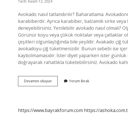
Tarih: Kasım 12, 2024
Avokado nasıl tatlandırılır? Baharatlama. Avokadonu
karabiberdir. Ayrıca karabiber, balzamik sirke veya 
deneyebilirsiniz. Yenilebilir avokado nasıl olmalı? 
Görünür koyu veya çökük noktalar veya çatlaklar o
çeşitleri olgunlaştığında bile yeşildir. Avakado çiğ 
avokadoyu çiğ tüketmenizdir. Bunun sebebi ise içeriğ
kaybolmamasıdır. İster diyet yaparken ister günlük 
doğrayarak rahatlıkla tüketebilirsiniz. Avokado kah
Avakado
Devamını okuyun
Yorum Bırak
Neyle
Yenir
https://www.bayrakforum.com
https://ashoka.com.t