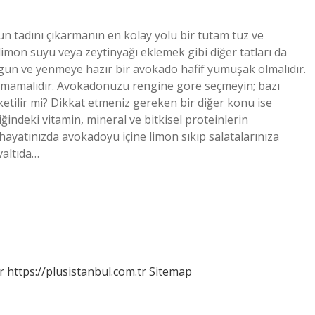
n tadını çıkarmanın en kolay yolu bir tutam tuz ve
limon suyu veya zeytinyağı eklemek gibi diğer tatları da
Olgun ve yenmeye hazır bir avokado hafif yumuşak olmalıdır.
lmamalıdır. Avokadonuzu rengine göre seçmeyin; bazı
tüketilir mi? Dikkat etmeniz gereken bir diğer konu ise
indeki vitamin, mineral ve bitkisel proteinlerin
hayatınızda avokadoyu içine limon sıkıp salatalarınıza
valtıda…
r
https://plusistanbul.com.tr
Sitemap