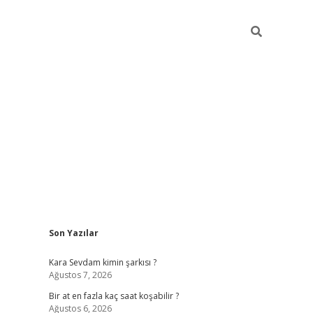
Sidebar
Son Yazılar
betexper giriş
Kara Sevdam kimin şarkısı ?
Ağustos 7, 2026
Bir at en fazla kaç saat koşabilir ?
Ağustos 6, 2026