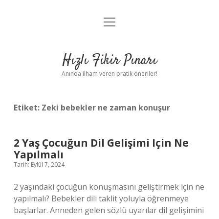
menüyü
Anasayfa
aç
Gizlilik Politikası
Hızlı Fikir Pınarı
Yasal Uyarı
Anında ilham veren pratik öneriler!
Hakkımızda
Etiket:
Zeki bebekler ne zaman konuşur
2 Yaş Çocuğun Dil Gelişimi Için Ne
Yapılmalı
Tarih: Eylül 7, 2024
2 yaşındaki çocuğun konuşmasını geliştirmek için ne
yapılmalı? Bebekler dili taklit yoluyla öğrenmeye
başlarlar. Anneden gelen sözlü uyarılar dil gelişimini