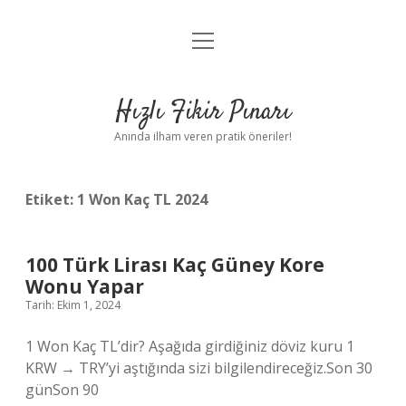
menüyü
Anasayfa
aç
Gizlilik Politikası
Hızlı Fikir Pınarı
Yasal Uyarı
Anında ilham veren pratik öneriler!
Hakkımızda
Etiket:
1 Won Kaç TL 2024
100 Türk Lirası Kaç Güney Kore
Wonu Yapar
Tarih: Ekim 1, 2024
1 Won Kaç TL’dir? Aşağıda girdiğiniz döviz kuru 1
KRW → TRY’yi aştığında sizi bilgilendireceğiz.Son 30
günSon 90