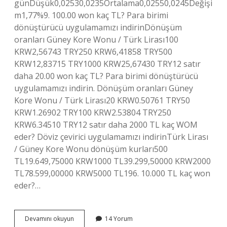
günDüşük0,02530,0235Ortalama0,02550,0245Değişi
m1,77%9. 100.00 won kaç TL? Para birimi
dönüştürücü uygulamamızı indirinDönüşüm
oranları Güney Kore Wonu / Türk Lirası100
KRW2,56743 TRY250 KRW6,41858 TRY500
KRW12,83715 TRY1000 KRW25,67430 TRY12 satır
daha 20.00 won kaç TL? Para birimi dönüştürücü
uygulamamızı indirin. Dönüşüm oranları Güney
Kore Wonu / Türk Lirası20 KRW0.50761 TRY50
KRW1.26902 TRY100 KRW2.53804 TRY250
KRW6.34510 TRY12 satır daha 2000 TL kaç WOM
eder? Döviz çevirici uygulamamızı indirinTürk Lirası
/ Güney Kore Wonu dönüşüm kurları500
TL19.649,75000 KRW1000 TL39.299,50000 KRW2000
TL78.599,00000 KRW5000 TL196. 10.000 TL kaç won
eder?…
100
Devamını okuyun
14 Yorum