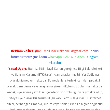
riş
Reklam ve İletişim:
E-mail:
backlinkpaneli@gmail.com
Teams:
forumhizmeti@gmail.com
Whatsapp: 0262 606 0 726
Telegram:
@karabul
Yasal Uyarı:
Sitemiz, 5651 Sayılı Kanun gereğince Bilgi Teknolojileri
ve İletişim Kurumu (BTK) tarafından onaylanmış bir Yer Sağlayıcı
olarak hizmet vermektedir. Bu nedenle, sitedeki içerikleri proaktif
olarak denetleme veya araştırma yükümlülüğümüz bulunmamaktadır.
Ancak, üyelerimiz yazdıkları içeriklerin sorumluluğunu taşımakta olup,
siteye üye olarak bu sorumluluğu kabul etmiş sayılırlar. Bu internet
sitesi, herhangi bir marka, kurum veya şahıs şirketi ile hiçbir bağlantısı
bulunmamaktadır. Sitede yalnızca kendi hazırladığımız makaleler