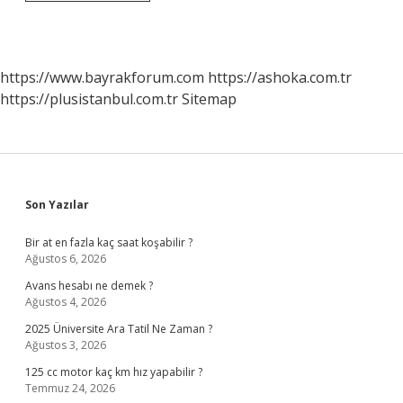
Türk
Lirası
Kaç
Güney
Kore
https://www.bayrakforum.com
https://ashoka.com.tr
Wonu
https://plusistanbul.com.tr
Sitemap
Yapar
Sidebar
Son Yazılar
Bir at en fazla kaç saat koşabilir ?
Ağustos 6, 2026
Avans hesabı ne demek ?
Ağustos 4, 2026
2025 Üniversite Ara Tatil Ne Zaman ?
Ağustos 3, 2026
125 cc motor kaç km hız yapabilir ?
Temmuz 24, 2026