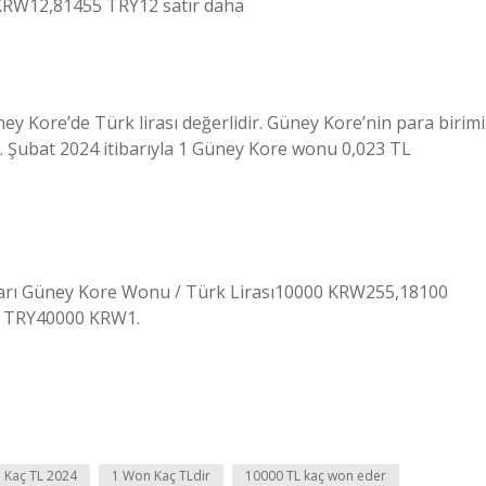
RW12,81455 TRY12 satır daha
ney Kore’de Türk lirası değerlidir. Güney Kore’nin para birimi
 Şubat 2024 itibarıyla 1 Güney Kore wonu 0,023 TL
nları Güney Kore Wonu / Türk Lirası10000 KRW255,18100
 TRY40000 KRW1.
 Kaç TL 2024
1 Won Kaç TLdir
10000 TL kaç won eder