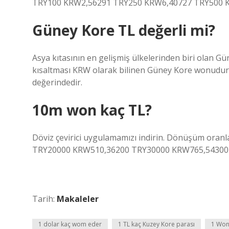
TRY100 KRW2,56291 TRY250 KRW6,40727 TRY500 K
Güney Kore TL değerli mi?
Asya kıtasının en gelişmiş ülkelerinden biri olan Gü
kısaltması KRW olarak bilinen Güney Kore wonudur.
değerindedir.
10m won kaç TL?
Döviz çevirici uygulamamızı indirin. Dönüşüm ora
TRY20000 KRW510,36200 TRY30000 KRW765,54300
Tarih:
Makaleler
1 dolar kaç wom eder
1 TL kaç Kuzey Kore parası
1 Won