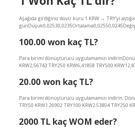
1 Won Kaç TL’dir?
Aşağıda girdiğiniz döviz kuru 1 KRW → TRY’yi aştığı
günDüşük0,02530,0235Ortalama0,02550,0245Değiş
100.00 won kaç TL?
Para birimi dönüştürücü uygulamamızı indirinDönü
KRW2,56743 TRY250 KRW6,41858 TRY500 KRW12,83
20.00 won kaç TL?
Para birimi dönüştürücü uygulamamızı indirin. Dö
TRY50 KRW1.26902 TRY100 KRW2.53804 TRY250 KRW
2000 TL kaç WOM eder?