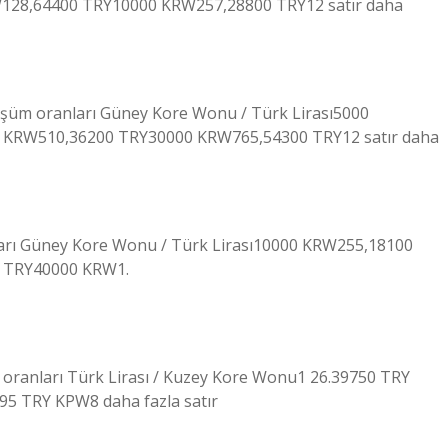
28,64400 TRY10000 KRW257,28800 TRY12 satır daha
üşüm oranları Güney Kore Wonu / Türk Lirası5000
KRW510,36200 TRY30000 KRW765,54300 TRY12 satır daha
nları Güney Kore Wonu / Türk Lirası10000 KRW255,18100
 TRY40000 KRW1.
oranları Türk Lirası / Kuzey Kore Wonu1 26.39750 TRY
5 TRY KPW8 daha fazla satır