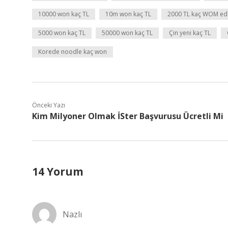
10000 won kaç TL
10m won kaç TL
2000 TL kaç WOM ed
5000 won kaç TL
50000 won kaç TL
Çin yeni kaç TL
Korede noodle kaç won
Önceki Yazı
Kim Milyoner Olmak İSter Başvurusu Ücretli Mi
14 Yorum
Nazlı