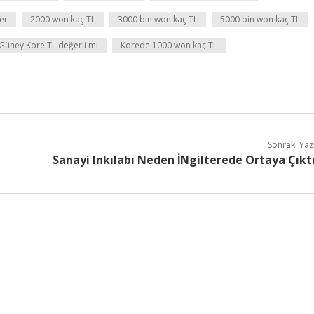
er
2000 won kaç TL
3000 bin won kaç TL
5000 bin won kaç TL
Güney Kore TL değerli mi
Korede 1000 won kaç TL
Sonraki Yaz
Sanayi Inkılabı Neden İNgilterede Ortaya Çıkt