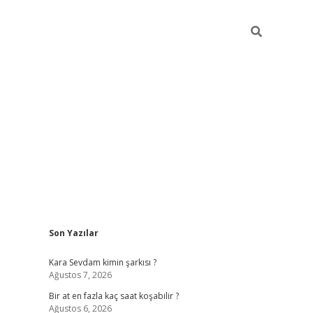
Sidebar
Son Yazılar
betexper gi
Kara Sevdam kimin şarkısı ?
Ağustos 7, 2026
Bir at en fazla kaç saat koşabilir ?
Ağustos 6, 2026