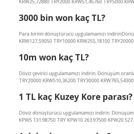
KRW25,72880 TRY2000 KRW51,45760 TRY5000 KRW1
3000 bin won kaç TL?
Para birimi dönüştürücü uygulamamızı indirinDön
KRW127,59050 TRY10000 KRW255,18100 TRY20000 
10m won kaç TL?
Döviz çevirici uygulamamızı indirin. Dönüşüm ora
TRY20000 KRW510,36200 TRY30000 KRW765,54300
1 TL kaç Kuzey Kore parası?
Döviz dönüştürücü uygulamamızı indirin. Dönüşüm 
KPW5 131.98750 TRY KPW10 263.97500 KPW20 527.9