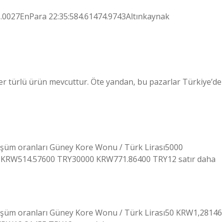
0027EnPara 22:35:584.61474.9743Altınkaynak
her türlü ürün mevcuttur. Öte yandan, bu pazarlar Türkiye’de
üşüm oranları Güney Kore Wonu / Türk Lirası5000
KRW514.57600 TRY30000 KRW771.86400 TRY12 satır daha
üşüm oranları Güney Kore Wonu / Türk Lirası50 KRW1,28146