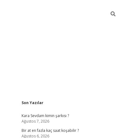
Sidebar
Son Yazılar
betexper giriş
Kara Sevdam kimin şarkısı ?
Ağustos 7, 2026
Bir at en fazla kaç saat koşabilir ?
Ağustos 6, 2026