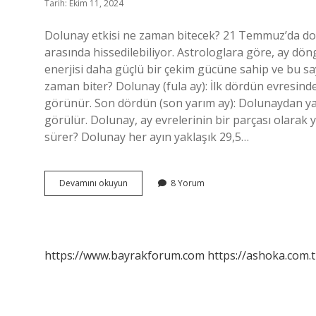
Tarih: Ekim 11, 2024
Dolunay etkisi ne zaman bitecek? 21 Temmuz’da do
arasında hissedilebiliyor. Astrologlara göre, ay d
enerjisi daha güçlü bir çekim gücüne sahip ve bu s
zaman biter? Dolunay (fula ay): İlk dördün evresind
görünür. Son dördün (son yarım ay): Dolunaydan yakl
görülür. Dolunay, ay evrelerinin bir parçası olarak 
sürer? Dolunay her ayın yaklaşık 29,5…
Dolunay
Devamını okuyun
8 Yorum
Etkisi
Ne
Kadar
Sürer
https://www.bayrakforum.com
https://ashoka.com.t