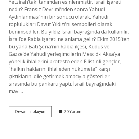
Yetzirah’taki tanımdan esinlenmiştir. İsrail işareti
nedir? Fransız Devrimi’nden sonra Yahudi
Aydınlanması’nın bir sonucu olarak, Yahudi
toplulukları Davut Yıldızı’nı sembolleri olarak
benimsediler. Bu yıldız İsrail bayrağında da kullanılır.
İsrail’de Rabia işareti ne anlama gelir? Ekim 2015’ten
bu yana Batı Şeria’nın Rabia ilçesi, Kudüs ve
Gazze’de Yahudi yerleşimcilerin Mescid-i Aksa’ya
yönelik ihlallerini protesto eden Filistinli gençler,
“halkın haklarını ihlal eden hükümete” karşı
çıktıklarını dile getirmek amacıyla gösteriler
sırasında bu pankartı yaptı. İsrail bayrağındaki
mavi…
Israil
Devamını okuyun
20 Yorum
Isareti
Ne
Anlama
Gelir