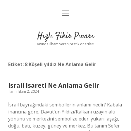
menüyü
Anasayfa
aç
Gizlilik Politikası
Hızlı Fikir Pınarı
Yasal Uyarı
Anında ilham veren pratik öneriler!
Hakkımızda
Etiket:
8 Köşeli yıldız Ne Anlama Gelir
Israil Isareti Ne Anlama Gelir
Tarih: Ekim 2, 2024
İsrail bayrağındaki sembollerin anlamı nedir? Kabala
inancına göre, Davut’un Yıldızı/Kalkanı uzayın altı
yönünü ve merkezini sembolize eder: yukarı, aşağı,
doğu, batı, kuzey, güney ve merkez. Bu tanım Sefer