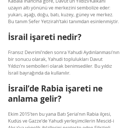
Kabala inancına göre, Davut’un Yıldızı/Kalkanı
uzayın altı yönünü ve merkezini sembolize eder:
yukarı, aşağı, doğu, batı, kuzey, güney ve merkez.
Bu tanım Sefer Yetzirah’taki tanımdan esinlenmiştir.
İsrail işareti nedir?
Fransız Devrimi’nden sonra Yahudi Aydınlanması’nın
bir sonucu olarak, Yahudi toplulukları Davut
Yıldızı’nı sembolleri olarak benimsediler. Bu yıldız
İsrail bayrağında da kullanılır.
İsrail’de Rabia işareti ne
anlama gelir?
Ekim 2015’ten bu yana Batı Şeria’nın Rabia ilçesi,
Kudüs ve Gazze’de Yahudi yerleşimcilerin Mescid-i
Aksa’ya yönelik ihlallerini protesto eden Filistinli