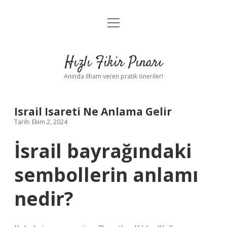
menüyü
Anasayfa
aç
Gizlilik Politikası
Hızlı Fikir Pınarı
Yasal Uyarı
Anında ilham veren pratik öneriler!
Hakkımızda
Israil Isareti Ne Anlama Gelir
Tarih: Ekim 2, 2024
İsrail bayrağındaki
sembollerin anlamı
nedir?