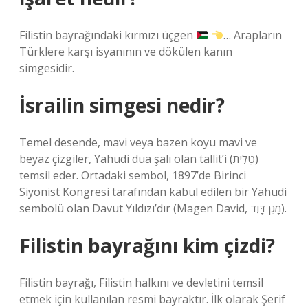
Filistin bayrağındaki kırmızı üçgen
… Arapların
Türklere karşı isyanının ve dökülen kanın
simgesidir.
İsrailin simgesi nedir?
Temel desende, mavi veya bazen koyu mavi ve
beyaz çizgiler, Yahudi dua şalı olan tallit’i (טַלִּית)
temsil eder. Ortadaki sembol, 1897’de Birinci
Siyonist Kongresi tarafından kabul edilen bir Yahudi
sembolü olan Davut Yıldızı’dır (Magen David, מָגֵן דָּוִד).
Filistin bayrağını kim çizdi?
Filistin bayrağı, Filistin halkını ve devletini temsil
etmek için kullanılan resmi bayraktır. İlk olarak Şerif