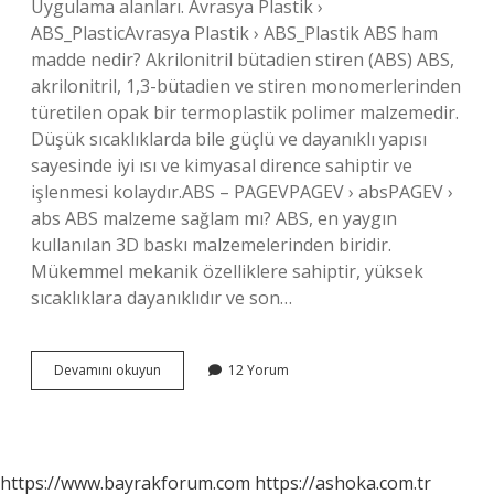
Uygulama alanları. Avrasya Plastik ›
ABS_PlasticAvrasya Plastik › ABS_Plastik ABS ham
madde nedir? Akrilonitril bütadien stiren (ABS) ABS,
akrilonitril, 1,3-bütadien ve stiren monomerlerinden
türetilen opak bir termoplastik polimer malzemedir.
Düşük sıcaklıklarda bile güçlü ve dayanıklı yapısı
sayesinde iyi ısı ve kimyasal dirence sahiptir ve
işlenmesi kolaydır.ABS – PAGEVPAGEV › absPAGEV ›
abs ABS malzeme sağlam mı? ABS, en yaygın
kullanılan 3D baskı malzemelerinden biridir.
Mükemmel mekanik özelliklere sahiptir, yüksek
sıcaklıklara dayanıklıdır ve son…
Abs
Devamını okuyun
12 Yorum
Hammadde
Nerelerde
Kullanılır
https://www.bayrakforum.com
https://ashoka.com.tr