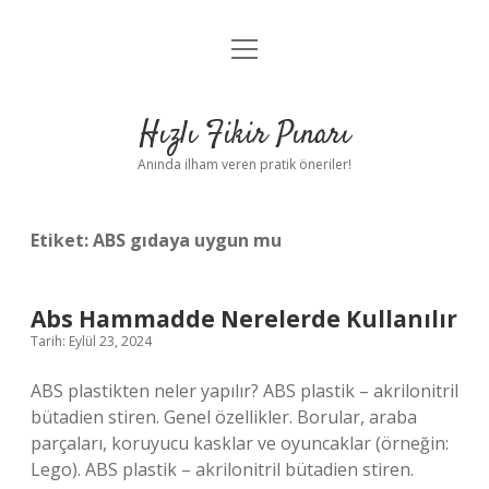
menüyü
Anasayfa
aç
Gizlilik Politikası
Hızlı Fikir Pınarı
Yasal Uyarı
Anında ilham veren pratik öneriler!
Hakkımızda
Etiket:
ABS gıdaya uygun mu
Abs Hammadde Nerelerde Kullanılır
Tarih: Eylül 23, 2024
ABS plastikten neler yapılır? ABS plastik – akrilonitril
bütadien stiren. Genel özellikler. Borular, araba
parçaları, koruyucu kasklar ve oyuncaklar (örneğin:
Lego). ABS plastik – akrilonitril bütadien stiren.