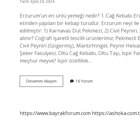
Tarih: Eylül 24, 2024
Erzurum’un en ünlü yemeği nedir? 1. Cağ Kebabı E
etinden yapılan bir kebap türüdür. Erzurum neyi ile 
edilmiştir: 1) Karnavas Dut Pekmezi, 2) Civil Peyniri
alınır? Coğrafi işaretli tescilli ürünlerimiz; Pekmezl
Civil Peyniri (Gögermiş), Mantı/Hıngel, Peynir Helv
Şeker Fasulyesi, Oltu Cağ Kebabı, Oltu Taşı, İspir F
meşhur meyve? İspir özellikle…
Erzurumda
Devamını okuyun
16 Yorum
Ne
Yesem
https://www.bayrakforum.com
https://ashoka.com.t