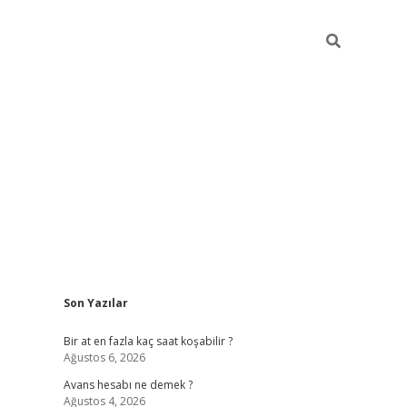
Sidebar
Son Yazılar
betexper giriş
Bir at en fazla kaç saat koşabilir ?
Ağustos 6, 2026
Avans hesabı ne demek ?
Ağustos 4, 2026