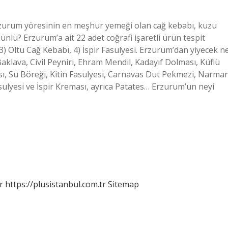
rzurum yöresinin en meşhur yemeği olan cağ kebabı, kuzu
ünlü? Erzurum’a ait 22 adet coğrafi işaretli ürün tespit
, 3) Oltu Cağ Kebabı, 4) İspir Fasulyesi. Erzurum’dan yiyecek n
i Baklava, Civil Peyniri, Ehram Mendil, Kadayıf Dolması, Küflü
ası, Su Böreği, Kitin Fasulyesi, Carnavas Dut Pekmezi, Narma
asulyesi ve İspir Kreması, ayrıca Patates… Erzurum’un neyi
r
https://plusistanbul.com.tr
Sitemap