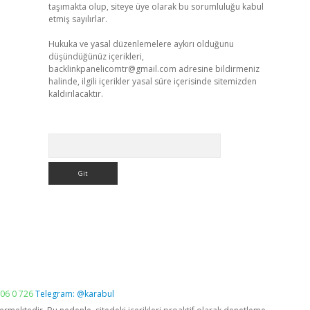
taşımakta olup, siteye üye olarak bu sorumluluğu kabul
etmiş sayılırlar.
Hukuka ve yasal düzenlemelere aykırı olduğunu
düşündüğünüz içerikleri,
backlinkpanelicomtr@gmail.com
adresine bildirmeniz
halinde, ilgili içerikler yasal süre içerisinde sitemizden
kaldırılacaktır.
Arama
06 0 726
Telegram: @karabul