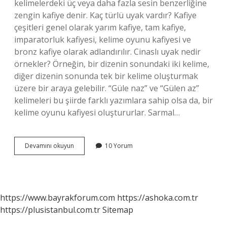
kelimelerdeki üç veya daha fazla sesin benzerliğine
zengin kafiye denir. Kaç türlü uyak vardır? Kafiye
çeşitleri genel olarak yarım kafiye, tam kafiye,
imparatorluk kafiyesi, kelime oyunu kafiyesi ve
bronz kafiye olarak adlandırılır. Cinaslı uyak nedir
örnekler? Örneğin, bir dizenin sonundaki iki kelime,
diğer dizenin sonunda tek bir kelime oluşturmak
üzere bir araya gelebilir. “Güle naz” ve “Gülen az”
kelimeleri bu şiirde farklı yazımlara sahip olsa da, bir
kelime oyunu kafiyesi oluştururlar. Sarmal…
Uyak
Devamını okuyun
10 Yorum
Çeşitleri
Nelerdir
https://www.bayrakforum.com
https://ashoka.com.tr
https://plusistanbul.com.tr
Sitemap