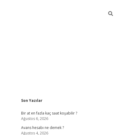
Sidebar
Son Yazılar
betexper giriş
Bir at en fazla kaç saat koşabilir ?
Ağustos 6, 2026
Avans hesabı ne demek ?
Ağustos 4, 2026