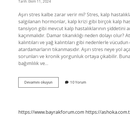
Tarih: Ekim 11, 2024
Aşırı stres kalbe zarar verir mi? Stres, kalp hastalık
salgılanan hormonlar, kalp krizi gibi birçok kalp hast
tansiyon gibi mevcut kalp hastalıklarının şiddetini ar
kaçınmalıdır. Damar tıkanıklığı neden dolayı olur? A
kalıntıları ve yağ kalıntıları gibi nedenlerle vücudu
atardamarların tıkanmasıdır. Aşırı stres neye yol aça
sorunları ve kronik yorgunluk ortaya çıkabilir. Bun
bağımlılık ve…
Stres
Devamını okuyun
10 Yorum
Damar
Tıkanıklığı
Yapar
Mı
https://www.bayrakforum.com
https://ashoka.com.t