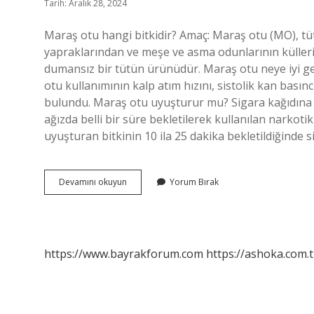
Tarih: Aralık 28, 2024
Maraş otu hangi bitkidir? Amaç: Maraş otu (MO), tütü
yapraklarından ve meşe ve asma odunlarının küllerin
dumansız bir tütün ürünüdür. Maraş otu neye iyi g
otu kullanımının kalp atım hızını, sistolik kan basıncı
bulundu. Maraş otu uyuşturur mu? Sigara kağıdına v
ağızda belli bir süre bekletilerek kullanılan narkoti
uyuşturan bitkinin 10 ila 25 dakika bekletildiğinde 
Maraş
Devamını okuyun
Yorum Bırak
Otu
Diğer
Adı
Nedir
https://www.bayrakforum.com
https://ashoka.com.t