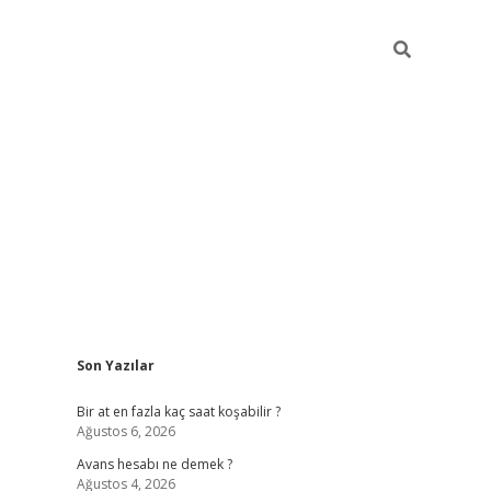
Sidebar
Son Yazılar
betexper giriş
Bir at en fazla kaç saat koşabilir ?
Ağustos 6, 2026
Avans hesabı ne demek ?
Ağustos 4, 2026