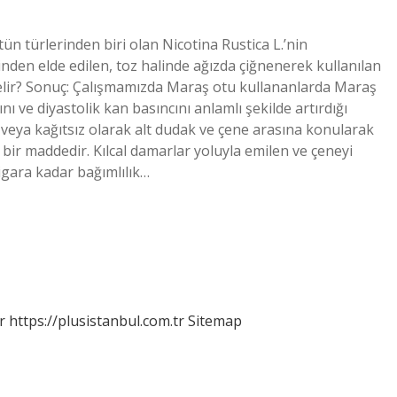
n türlerinden biri olan Nicotina Rustica L.’nin
den elde edilen, toz halinde ağızda çiğnenerek kullanılan
elir? Sonuç: Çalışmamızda Maraş otu kullananlarda Maraş
nı ve diyastolik kan basıncını anlamlı şekilde artırdığı
eya kağıtsız olarak alt dudak ve çene arasına konularak
k bir maddedir. Kılcal damarlar yoluyla emilen ve çeneyi
sigara kadar bağımlılık…
r
https://plusistanbul.com.tr
Sitemap