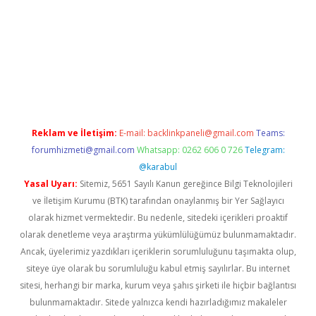
 giriş
Reklam ve İletişim:
E-mail:
backlinkpaneli@gmail.com
Teams:
forumhizmeti@gmail.com
Whatsapp: 0262 606 0 726
Telegram:
@karabul
Yasal Uyarı:
Sitemiz, 5651 Sayılı Kanun gereğince Bilgi Teknolojileri
ve İletişim Kurumu (BTK) tarafından onaylanmış bir Yer Sağlayıcı
olarak hizmet vermektedir. Bu nedenle, sitedeki içerikleri proaktif
olarak denetleme veya araştırma yükümlülüğümüz bulunmamaktadır.
Ancak, üyelerimiz yazdıkları içeriklerin sorumluluğunu taşımakta olup,
siteye üye olarak bu sorumluluğu kabul etmiş sayılırlar. Bu internet
sitesi, herhangi bir marka, kurum veya şahıs şirketi ile hiçbir bağlantısı
bulunmamaktadır. Sitede yalnızca kendi hazırladığımız makaleler