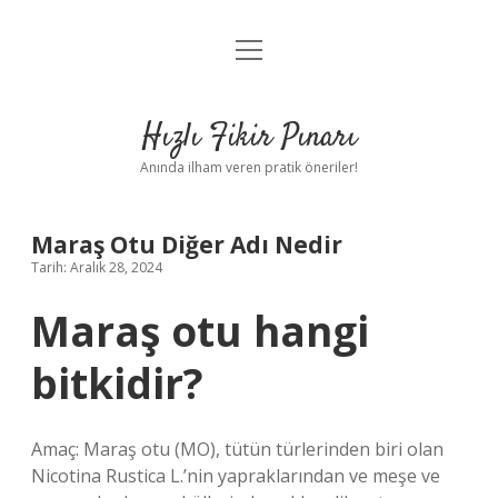
menüyü
Anasayfa
aç
Gizlilik Politikası
Hızlı Fikir Pınarı
Yasal Uyarı
Anında ilham veren pratik öneriler!
Hakkımızda
Maraş Otu Diğer Adı Nedir
Tarih: Aralık 28, 2024
Maraş otu hangi
bitkidir?
Amaç: Maraş otu (MO), tütün türlerinden biri olan
Nicotina Rustica L.’nin yapraklarından ve meşe ve