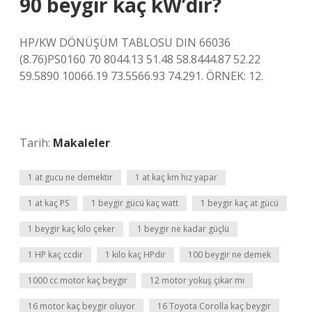
90 beygir kaç kW’dir?
HP/KW DÖNÜŞÜM TABLOSU DIN 66036
(8.76)PS0160 70 8044.13 51.48 58.8444.87 52.22
59.5890 10066.19 73.5566.93 74.291. ÖRNEK: 12.
Tarih:
Makaleler
1 at gucu ne demektir
1 at kaç km hız yapar
1 at kaç PS
1 beygir gücü kaç watt
1 beygir kaç at gücü
1 beygir kaç kilo çeker
1 beygir ne kadar güçlü
1 HP kaç ccdir
1 kilo kaç HPdir
100 beygir ne demek
1000 cc motor kaç beygir
12 motor yokuş çıkar mı
16 motor kaç beygir oluyor
16 Toyota Corolla kaç beygir