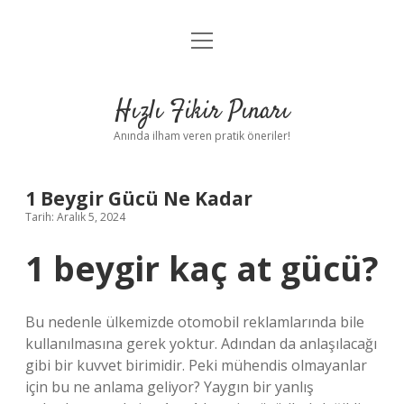
menüyü
Anasayfa
aç
Gizlilik Politikası
Hızlı Fikir Pınarı
Yasal Uyarı
Anında ilham veren pratik öneriler!
Hakkımızda
1 Beygir Gücü Ne Kadar
Tarih: Aralık 5, 2024
1 beygir kaç at gücü?
Bu nedenle ülkemizde otomobil reklamlarında bile
kullanılmasına gerek yoktur. Adından da anlaşılacağı
gibi bir kuvvet birimidir. Peki mühendis olmayanlar
için bu ne anlama geliyor? Yaygın bir yanlış