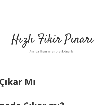
Hızlı Fikir Pınarı
Anında ilham veren pratik öneriler!
Çıkar Mı