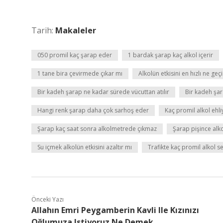
Tarih:
Makaleler
050 promil kaç şarap eder
1 bardak şarap kaç alkol içerir
1 tane bira çevirmede çıkar mı
Alkolün etkisini en hızlı ne geçi
Bir kadeh şarap ne kadar sürede vücuttan atılır
Bir kadeh şar
Hangi renk şarap daha çok sarhoş eder
Kaç promil alkol ehli
Şarap kaç saat sonra alkolmetrede çıkmaz
Şarap pişince alk
Su içmek alkolün etkisini azaltır mı
Trafikte kaç promil alkol s
Önceki Yazı
Allahın Emri Peygamberin Kavli Ile Kızınızı
Oğlumuza Istiyoruz Ne Demek