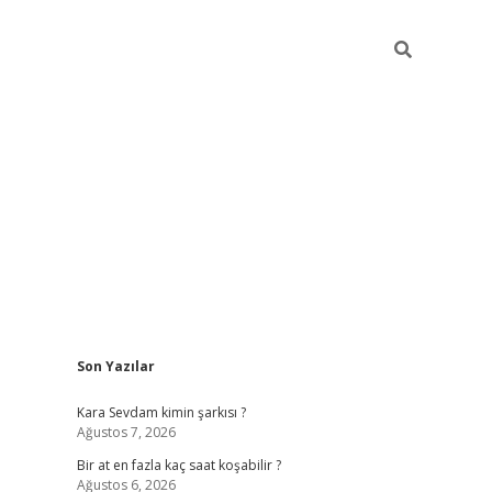
Sidebar
Son Yazılar
betexper g
Kara Sevdam kimin şarkısı ?
Ağustos 7, 2026
Bir at en fazla kaç saat koşabilir ?
Ağustos 6, 2026