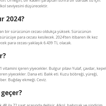
etin. Örneğin, bir kadeh şaraptan sonra bir bardak su için.
lkol seviyesini düşürecektir.
ır 2024?
anan bir sürücünün cezası oldukça yüksek. Sürücünün
sürücüye para cezası kesilecek. 2024’ten itibaren ilk kez
cek para cezası yaklaşık 6.439 TL olacak.
r?
1 vitamini içeren yiyecekler. Bulgur pilavı Yulaf, çavdar, kepe
en yiyecekler. Dana eti. Balık eti. Kuzu böbreği, yüreği,
biber. Buğday ekmeği. Ceviz.
 geçer?
k 48 ila 72 saat arasında değişir. Alkol, bağırsak ve sindirim