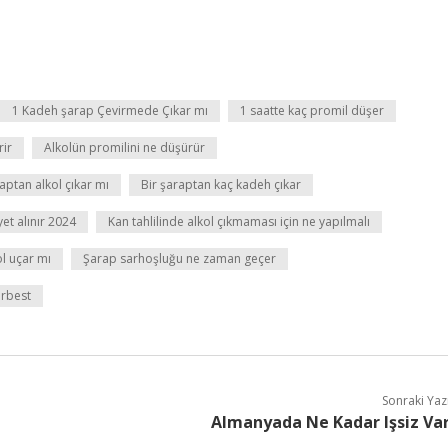
1 Kadeh şarap Çevirmede Çıkar mı
1 saatte kaç promil düşer
rir
Alkolün promilini ne düşürür
aptan alkol çıkar mı
Bir şaraptan kaç kadeh çıkar
yet alınır 2024
Kan tahlilinde alkol çıkmaması için ne yapılmalı
ol uçar mı
Şarap sarhoşluğu ne zaman geçer
erbest
Sonraki Yaz
Almanyada Ne Kadar Işsiz Va