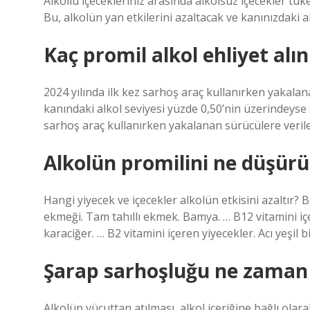
Alkollü içecekleriniz arasında alkolsüz içecekler tük
Bu, alkolün yan etkilerini azaltacak ve kanınızdaki a
Kaç promil alkol ehliyet alın
2024 yılında ilk kez sarhoş araç kullanırken yakal
kanındaki alkol seviyesi yüzde 0,50’nin üzerindeyse 
sarhoş araç kullanırken yakalanan sürücülere verile
Alkolün promilini ne düşürü
Hangi yiyecek ve içecekler alkolün etkisini azaltır? B
ekmeği. Tam tahıllı ekmek. Bamya. … B12 vitamini içer
karaciğer. … B2 vitamini içeren yiyecekler. Acı yeşil 
Şarap sarhoşluğu ne zaman
Alkolün vücuttan atılması, alkol içeriğine bağlı olara