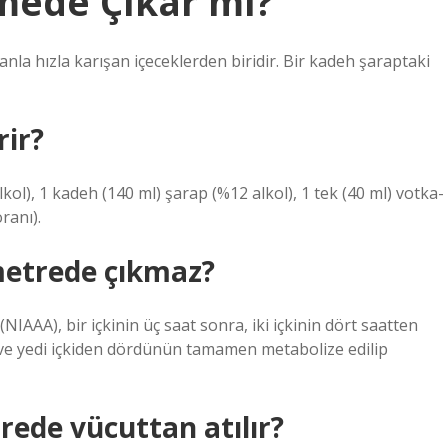
mede Çıkar mı?
nla hızla karışan içeceklerden biridir. Bir kadeh şaraptaki
rir?
lkol), 1 kadeh (140 ml) şarap (%12 alkol), 1 tek (40 ml) votka-
ranı).
metrede çıkmaz?
NIAAA), bir içkinin üç saat sonra, iki içkinin dört saatten
ra ve yedi içkiden dördünün tamamen metabolize edilip
rede vücuttan atılır?