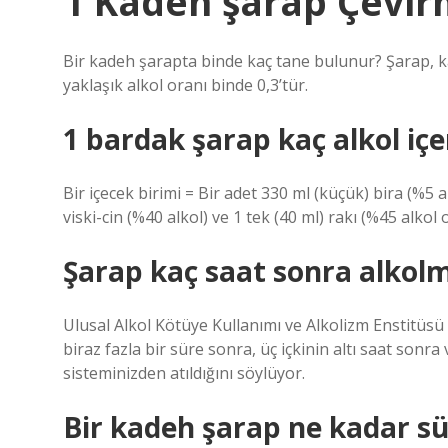
1 Kadeh şarap Çevir
Bir kadeh şarapta binde kaç tane bulunur? Şarap, ka
yaklaşık alkol oranı binde 0,3’tür.
1 bardak şarap kaç alkol içe
Bir içecek birimi = Bir adet 330 ml (küçük) bira (%5 a
viski-cin (%40 alkol) ve 1 tek (40 ml) rakı (%45 alkol o
Şarap kaç saat sonra alkol
Ulusal Alkol Kötüye Kullanımı ve Alkolizm Enstitüsü (
biraz fazla bir süre sonra, üç içkinin altı saat son
sisteminizden atıldığını söylüyor.
Bir kadeh şarap ne kadar sü