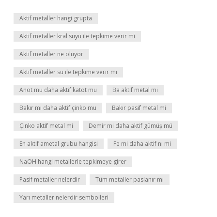
Aktif metaller hangi grupta
Aktif metaller kral suyu ile tepkime verir mi
Aktif metaller ne oluyor
Aktif metaller su ile tepkime verir mi
Anot mu daha aktif katot mu
Ba aktif metal mi
Bakır mı daha aktif çinko mu
Bakır pasif metal mi
Çinko aktif metal mi
Demir mi daha aktif gümüş mü
En aktif ametal grubu hangisi
Fe mi daha aktif ni mi
NaOH hangi metallerle tepkimeye girer
Pasif metaller nelerdir
Tüm metaller paslanır mı
Yarı metaller nelerdir sembolleri