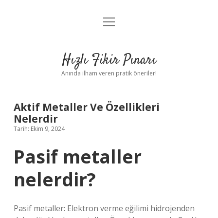
menüyü
Anasayfa
aç
Gizlilik Politikası
Hızlı Fikir Pınarı
Yasal Uyarı
Anında ilham veren pratik öneriler!
Hakkımızda
Aktif Metaller Ve Özellikleri
Nelerdir
Tarih: Ekim 9, 2024
Pasif metaller
nelerdir?
Pasif metaller: Elektron verme eğilimi hidrojenden