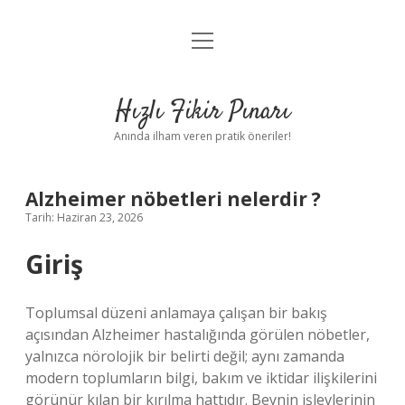
menüyü
Anasayfa
aç
Gizlilik Politikası
Hızlı Fikir Pınarı
Yasal Uyarı
Anında ilham veren pratik öneriler!
Hakkımızda
Alzheimer nöbetleri nelerdir ?
Tarih: Haziran 23, 2026
Giriş
Toplumsal düzeni anlamaya çalışan bir bakış
açısından Alzheimer hastalığında görülen nöbetler,
yalnızca nörolojik bir belirti değil; aynı zamanda
modern toplumların bilgi, bakım ve iktidar ilişkilerini
görünür kılan bir kırılma hattıdır. Beynin işlevlerinin