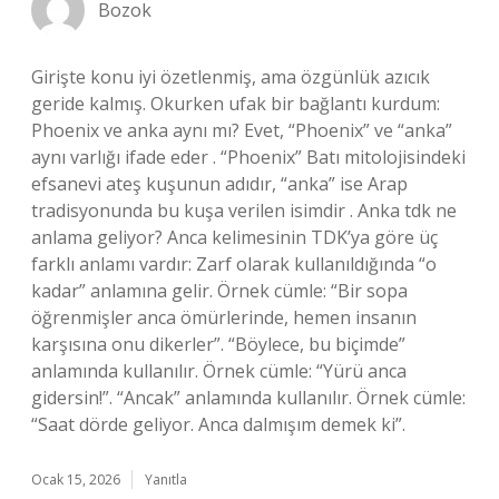
Bozok
Girişte konu iyi özetlenmiş, ama özgünlük azıcık
geride kalmış. Okurken ufak bir bağlantı kurdum:
Phoenix ve anka aynı mı? Evet, “Phoenix” ve “anka”
aynı varlığı ifade eder . “Phoenix” Batı mitolojisindeki
efsanevi ateş kuşunun adıdır, “anka” ise Arap
tradisyonunda bu kuşa verilen isimdir . Anka tdk ne
anlama geliyor? Anca kelimesinin TDK’ya göre üç
farklı anlamı vardır: Zarf olarak kullanıldığında “o
kadar” anlamına gelir. Örnek cümle: “Bir sopa
öğrenmişler anca ömürlerinde, hemen insanın
karşısına onu dikerler”. “Böylece, bu biçimde”
anlamında kullanılır. Örnek cümle: “Yürü anca
gidersin!”. “Ancak” anlamında kullanılır. Örnek cümle:
“Saat dörde geliyor. Anca dalmışım demek ki”.
Ocak 15, 2026
Yanıtla