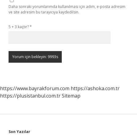
Daha sonraki yorumlarımda kullanılması için adım, e-posta adresim
ve site adresim bu tarayıcıya kaydedilsin.
5 + 3 kaçtır?
*
https://www.bayrakforum.com
https://ashoka.com.tr
https://plusistanbul.com.tr
Sitemap
Sidebar
Son Yazılar