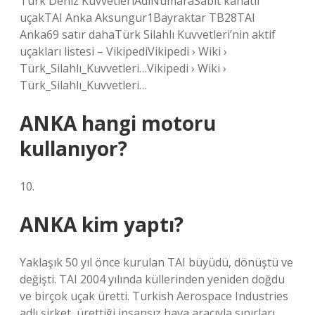
Türk Deniz KuvvetleriAdıNumaraSabit kanatlı
uçakTAI Anka Aksungur1Bayraktar TB28TAI
Anka69 satır dahaTürk Silahlı Kuvvetleri’nin aktif
uçakları listesi – VikipediVikipedi › Wiki ›
Türk_Silahlı_Kuvvetleri…Vikipedi › Wiki ›
Türk_Silahlı_Kuvvetleri…
ANKA hangi motoru
kullanıyor?
10.
ANKA kim yaptı?
Yaklaşık 50 yıl önce kurulan TAI büyüdü, dönüştü ve
değişti. TAI 2004 yılında küllerinden yeniden doğdu
ve birçok uçak üretti. Turkish Aerospace Industries
adlı şirket, ürettiği insansız hava aracıyla sınırları