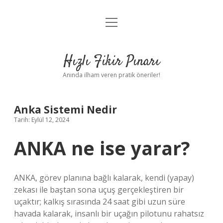
menüyü
Anasayfa
aç
Gizlilik Politikası
Hızlı Fikir Pınarı
Yasal Uyarı
Anında ilham veren pratik öneriler!
Hakkımızda
Anka Sistemi Nedir
Tarih: Eylül 12, 2024
ANKA ne ise yarar?
ANKA, görev planına bağlı kalarak, kendi (yapay)
zekası ile baştan sona uçuş gerçekleştiren bir
uçaktır; kalkış sırasında 24 saat gibi uzun süre
havada kalarak, insanlı bir uçağın pilotunu rahatsız