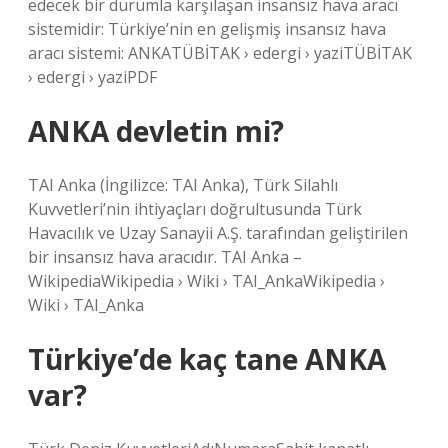
edecek bir durumla karşılaşan insansız hava aracı
sistemidir: Türkiye’nin en gelişmiş insansız hava
aracı sistemi: ANKATÜBİTAK › edergi › yaziTÜBİTAK
› edergi › yaziPDF
ANKA devletin mi?
TAI Anka (İngilizce: TAI Anka), Türk Silahlı
Kuvvetleri’nin ihtiyaçları doğrultusunda Türk
Havacılık ve Uzay Sanayii A.Ş. tarafından geliştirilen
bir insansız hava aracıdır. TAI Anka –
WikipediaWikipedia › Wiki › TAI_AnkaWikipedia ›
Wiki › TAI_Anka
Türkiye’de kaç tane ANKA
var?