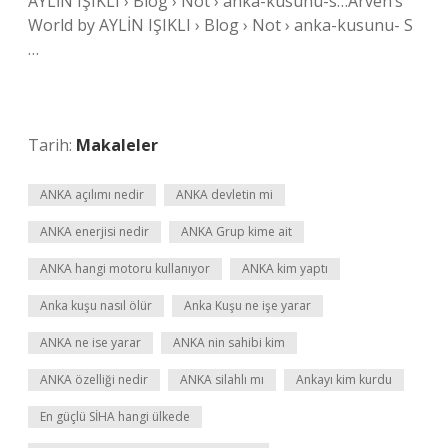
AYLİN IŞIKLI › Blog › Not › anka-kusunu-s…Arven’s
World by AYLİN IŞIKLI › Blog › Not › anka-kusunu- S
…
Tarih:
Makaleler
ANKA açılımı nedir
ANKA devletin mi
ANKA enerjisi nedir
ANKA Grup kime ait
ANKA hangi motoru kullanıyor
ANKA kim yaptı
Anka kuşu nasıl ölür
Anka Kuşu ne işe yarar
ANKA ne ise yarar
ANKA nin sahibi kim
ANKA özelliği nedir
ANKA silahlı mı
Ankayı kim kurdu
En güçlü SİHA hangi ülkede