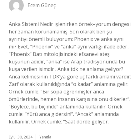
Ecem Güneç
Anka Sistemi Nedir işlenirken örnek–yorum dengesi
her zaman korunamamış. Son olarak ben şu
ayrıntıyı önemli buluyorum: Phoenix ve anka aynı
mı? Evet, “Phoenix” ve “anka” aynı varlığı ifade eder .
“Phoenix” Batı mitolojisindeki efsanevi ateş
kuşunun adıdır, “anka” ise Arap tradisyonunda bu
kuşa verilen isimdir . Anka tdk ne anlama geliyor?
Anca kelimesinin TDK’ya göre üç farklı anlamı vardır:
Zarf olarak kullanıldığında “o kadar” anlamına gelir.
Örnek cümle: “Bir sopa öğrenmişler anca
ömürlerinde, hemen insanın karşısına onu dikerler”.
“Böylece, bu biçimde” anlamında kullanılır. Örnek
cümle: “Yürü anca gidersin!”. “Ancak” anlamında
kullanılır. Örnek cümle: “Saat dörde geliyor.
Eylül 30, 2024
Yanıtla