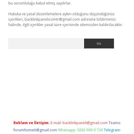
bu sorumluluğu kabul etmiş sayılırlar.
Hukuka ve yasal düzenlemelere aykırı olduğunu düşündüğünüz
içerikleri,
backlinkpanelicomtr@gmail.com
adresine bildirmeniz
halinde, ilgili içerikler yasal süre içerisinde sitemizden kaldırılacaktır.
Arama
per giriş
Reklam ve İletişim:
E-mail:
backlinkpaneli@gmail.com
Teams:
forumhizmeti@gmail.com
Whatsapp: 0262 606 0 726
Telegram: