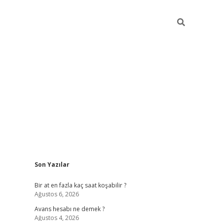
Sidebar
Son Yazılar
betexper giriş
Bir at en fazla kaç saat koşabilir ?
Ağustos 6, 2026
Avans hesabı ne demek ?
Ağustos 4, 2026