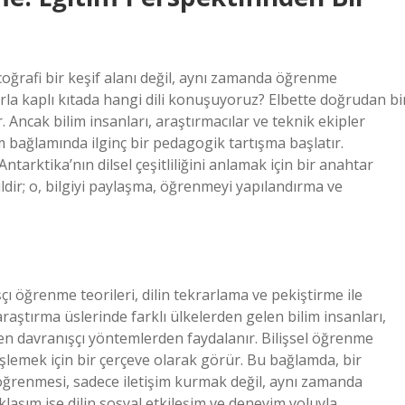
coğrafi bir keşif alanı değil, aynı zamanda öğrenme
arla kaplı kıtada hangi dili konuşuyoruz? Elbette doğrudan bi
ir. Ancak bilim insanları, araştırmacılar ve teknik ekipler
im bağlamında ilginç bir pedagogik tartışma başlatır.
ntarktika’nın dilsel çeşitliliğini anlamak için bir anahtar
ldir; o, bilgiyi paylaşma, öğrenmeyi yapılandırma ve
çı öğrenme teorileri, dilin tekrarlama ve pekiştirme ile
raştırma üslerinde farklı ülkelerden gelen bilim insanları,
ken davranışçı yöntemlerden faydalanır. Bilişsel öğrenme
i işlemek için bir çerçeve olarak görür. Bu bağlamda, bir
i öğrenmesi, sadece iletişim kurmak değil, aynı zamanda
aklaşım ise dilin sosyal etkileşim ve deneyim yoluyla