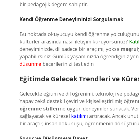
bir pedagojik değere sahiptir.
Kendi Öğrenme Deneyiminizi Sorgulamak
Bu noktada okuyucuyu kendi öğrenme yolculuğunu gö
kültürler arasında nasıl iletişim kuruyorsunuz?
Katı
deneyiminizde, dil sadece bir araç mı, yoksa
meşrui
yapabilirsiniz: Günlük yaşamınızda öğrendiğiniz yen
düşünme
becerilerinizi test edin.
Eğitimde Gelecek Trendleri ve Kür
Gelecekte eğitim ve dil öğrenimi, teknoloji ve peda
Yapay zekâ destekli çeviri ve kişiselleştirilmiş öğre
öğrenme stilleri
ne uygun deneyimler sunacak. Veri 
sağlayacak ve küresel
katılım
ı artıracak. Ancak unu
bir araçtır; insan dokunuşu, öğrenmenin dönüştür
Sonuç ve Düşünmeye Davet