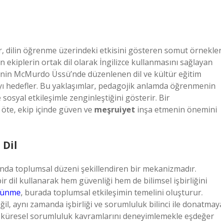
ar, dilin öğrenme üzerindeki etkisini gösteren somut örnekle
n ekiplerin ortak dil olarak İngilizce kullanmasını sağlayan
BD’nin McMurdo Üssü’nde düzenlenen dil ve kültür eğitim
ayı hedefler. Bu yaklaşımlar, pedagojik anlamda öğrenmenin
 sosyal etkileşimle zenginleştiğini gösterir. Bir
 öte, ekip içinde güven ve
meşruiyet
inşa etmenin önemini
 Dil
manda toplumsal düzeni şekillendiren bir mekanizmadır.
bir dil kullanarak hem güvenliği hem de bilimsel işbirliğini
üşünme
, burada toplumsal etkileşimin temelini oluşturur.
eğil, aynı zamanda işbirliği ve sorumluluk bilinci ile donatmay
ve küresel sorumluluk kavramlarını deneyimlemekle eşdeğer