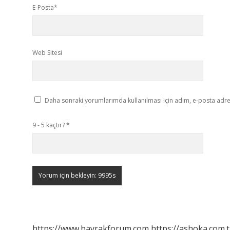
E-Posta*
Web Sitesi
Daha sonraki yorumlarımda kullanılması için adım, e-posta adres
9 - 5 kaçtır?
*
https://www.bayrakforum.com
https://ashoka.com.t