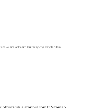
im ve site adresim bu tarayıcıya kaydedilsin.
r
https://plusistanbul.com.tr
Sitemap