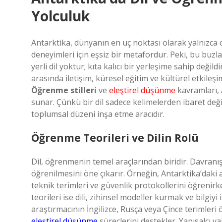
Yolculuk
Antarktika, dünyanın en uç noktası olarak yalnızca 
deneyimleri için eşsiz bir metafordur. Peki, bu buzl
yerli dil yoktur; kıta kalıcı bir yerleşime sahip değild
arasında iletişim, küresel eğitim ve kültürel etkileş
Öğrenme stilleri
ve
eleştirel düşünme
kavramları, A
sunar. Çünkü bir dil sadece kelimelerden ibaret deği
toplumsal düzeni inşa etme aracıdır.
Öğrenme Teorileri ve Dilin Rolü
Dil, öğrenmenin temel araçlarından biridir. Davranış
öğrenilmesini öne çıkarır. Örneğin, Antarktika’daki a
teknik terimleri ve güvenlik protokollerini öğrenir
teorileri ise dili, zihinsel modeller kurmak ve bilgiy
araştırmacının İngilizce, Rusça veya Çince terimler
eleştirel düşünme
süreçlerini destekler. Yapısalcı y