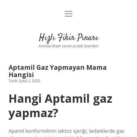
menüyü
Anasayfa
aç
Gizlilik Politikası
Hızlı Fikir Pınarı
Yasal Uyarı
Anında ilham veren pratik öneriler!
Hakkımızda
Aptamil Gaz Yapmayan Mama
Hangisi
Tarih: Eylül 3, 2025
Hangi Aptamil gaz
yapmaz?
Apamil konformilinin laktoz içeriği, bebeklerde gaz