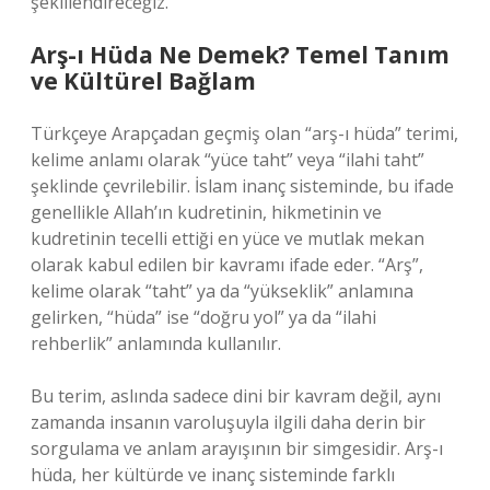
şekillendireceğiz.
Arş-ı Hüda Ne Demek? Temel Tanım
ve Kültürel Bağlam
Türkçeye Arapçadan geçmiş olan “arş-ı hüda” terimi,
kelime anlamı olarak “yüce taht” veya “ilahi taht”
şeklinde çevrilebilir. İslam inanç sisteminde, bu ifade
genellikle Allah’ın kudretinin, hikmetinin ve
kudretinin tecelli ettiği en yüce ve mutlak mekan
olarak kabul edilen bir kavramı ifade eder. “Arş”,
kelime olarak “taht” ya da “yükseklik” anlamına
gelirken, “hüda” ise “doğru yol” ya da “ilahi
rehberlik” anlamında kullanılır.
Bu terim, aslında sadece dini bir kavram değil, aynı
zamanda insanın varoluşuyla ilgili daha derin bir
sorgulama ve anlam arayışının bir simgesidir. Arş-ı
hüda, her kültürde ve inanç sisteminde farklı