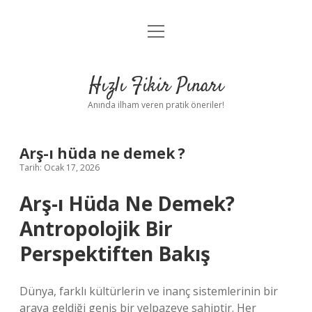
menüyü
Anasayfa
aç
Gizlilik Politikası
Hızlı Fikir Pınarı
Yasal Uyarı
Anında ilham veren pratik öneriler!
Hakkımızda
Arş-ı hüda ne demek ?
Tarih: Ocak 17, 2026
Arş-ı Hüda Ne Demek?
Antropolojik Bir
Perspektiften Bakış
Dünya, farklı kültürlerin ve inanç sistemlerinin bir
araya geldiği geniş bir yelpazeye sahiptir. Her