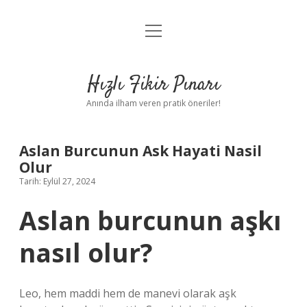
menüyü
Anasayfa
aç
Gizlilik Politikası
Hızlı Fikir Pınarı
Yasal Uyarı
Anında ilham veren pratik öneriler!
Hakkımızda
Aslan Burcunun Ask Hayati Nasil
Olur
Tarih: Eylül 27, 2024
Aslan burcunun aşkı
nasıl olur?
Leo, hem maddi hem de manevi olarak aşk