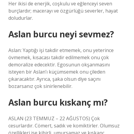
Her ikisi de enerjik, coşkulu ve eğlenceyi seven
burçlardır; macerayı ve özgürlüğü severler, hayat
doludurlar.
Aslan burcu neyi sevmez?
Aslan: Yaptığı işi takdir etmemek, onu yeterince
övmemek, kısacası takdir edilmemek onu çok
demoralize edecektir. Egosunun okşanmasını
isteyen bir Aslan’ı küçümsemek onu çileden
çıkaracaktır. Ayrıca, şaka olsun diye saçını
bozarsanız çok sinirlenebilir.
Aslan burcu kıskanç mı?
ASLAN (23 TEMMUZ – 22 AĞUSTOS) Çok
cesurlardır. Cömert, sadık ve komiktirler. Olumsuz
özellikleri ise kibirli, umursamaz ve kıskanç