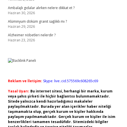
Ambalajlı gıdalar alırken nelere dikkat et ?
Haziran 30, 2026
Alüminyum döküm granit sağlıklı mı ?
Haziran 29, 2026
Alzheimer nöbetleri nelerdir ?
Haziran 23, 2026
Reklam ve İletişim:
Skype: live:.cid.575569c608265c69
Yasal Uyarı:
Bu internet sitesi, herhangi bir marka, kurum
veya şahıs şirketi ile hiçbir bağlantısı bulunmamaktadır.
Sitede yalnızca kendi hazırladığımız makaleler
paylaşılmaktadır. Burada yer alan içerikler haber niteliği
taşımamakta olup, gerçek kurum ve kişiler hakkında
paylaşım yapılmamaktadır. Gerçek kurum ve kişiler ile isim
benzerlikleri tamamen tesadüfidir. Sitemizdeki bilgiler
taslak halindedir ve tavsiye niteliği taşımazlar.