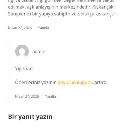
İlgi ve takdir : İlgi görmek, değer verilmek ve takdir
edilmek, aşk anlayışının merkezindedir. Kıskançlık :
Sahiplenici bir yapıya sahiptir ve oldukça kıskançtır.
Nisan 27, 2026
Yanıtla
admin
Yiğithan!
Önerileriniz yazının
doyuruculuğunu
artırdı.
Nisan 27, 2026
Yanıtla
Bir yanıt yazın