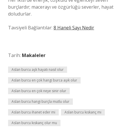
Her ikisi de enerjik, coşkulu ve eğlenceyi seven
burçlardır; macerayı ve özgürlüğü severler, hayat
doludurlar.
Tavsiyeli Bağlantılar:
8 Haneli Sayı Nedir
Tarih:
Makaleler
Aslan burcu aşk hayatı nasıl olur
Aslan burcu en çok hangi burca aşık olur
Aslan burcu en çok neye sinir olur
Aslan burcu hangi burçla mutlu olur
Aslan burcu ihanet eder mi
Aslan burcu kıskanç mı
Aslan burcu kıskanç olur mu