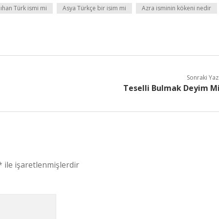
lıhan Türk ismi mi
Asya Türkçe bir isim mi
Azra isminin kökeni nedir
Sonraki Yaz
Teselli Bulmak Deyim M
*
ile işaretlenmişlerdir