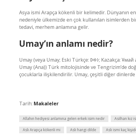
Asya ismi Arapça kökenli bir kelimedir. Dünyanın e
nedeniyle ülkemizde en çok kullanılan isimlerden bir
tedavi, merhem anlamına gelir.
Umay’ın anlamı nedir?
Umay (veya Umay; Eski Türkçe: 𐰆𐰢𐰖; Kazakça: Ұмай aна, Umay ana; Rusça: Ума́й / Ымай, Umáj / Ymaj, Türkçe:
Umay (Ana)) Türk mitolojisinde ve Tengrizim’de doğu
çocuklarla ilişkilendirilir. Umay, çeşitli diğer dinl
Tarih:
Makaleler
Allahın hediyesi anlamına gelen erkek isim nedir
Asilhan kız i
Aslı Arapça kökenli mi
Aslı hangi dilde
Aslı ismi kaç kişid