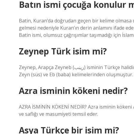
Batın ismi çocuğa konulur 
Batin, Kuran’da doğrudan geçen bir kelime olmasa da
gelmesi nedeniyle Kuran’ın derin anlamını ifade eden 
Batin ismi, olumsuz çağrışımlar taşımadığı için İslami
Zeynep Türk isim mi?
Zeynep, Arapça Zeyneb (زينب) isminin Türkçe halidir. Türkçede “babanın süsü” anlamına gelir. Zeynep; Arapçada
Zeyn (süs) ve Eb (baba) kelimelerinden oluşmuştur.
Azra isminin kökeni nedir?
AZRA İSMİNİN KÖKENİ NEDİR? Azra isminin kökeni Ara
ve saflığı ve masumiyeti temsil eder.
Asya Türkçe bir isim mi?