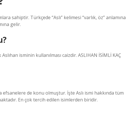
?
ara sahiptir. Türkçede “Aslı” kelimesi “varlık, öz” anlamına
ına gelir.
u?
 Aslıhan isminin kullanılması caizdir. ASLIHAN İSİMLİ KAÇ
 efsanelere de konu olmuştur. İşte Aslı ismi hakkında tüm
ktadır. En çok tercih edilen isimlerden biridir.