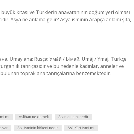
n büyük kıtası ve Türklerin anavatanının doğum yeri olması
idir. Asya ne anlama gelir? Asya isminin Arapça anlamı şifa,
rganlık tanrıçasıdır ve bu nedenle kadınlar, anneler ve
erde bulunan toprak ana tanrıçalarına benzemektedir.
smi mi
Aslihan ne demek
Aslin anlamı nedir
e var
Aslı isminin kökeni nedir
Aslı Kürt ismi mi