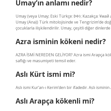
Umay’ın anlamı nedir?
Umay (veya Umay; Eski Türkçe: 𐰆𐰢𐰖; Kazakça: Ұмай aна, Umay ana; Rusça: Ума́й / Ымай, Umáj / Ymaj, Türkçe:
Umay (Ana)) Türk mitolojisinde ve Tengrizim’de doğu
çocuklarla ilişkilendirilir. Umay, çeşitli diğer dinl
Azra isminin kökeni nedir?
AZRA İSMİ NEREDEN GELİYOR? Azra ismi Arapça kökenli
saflığı ve masumiyeti temsil eder.
Aslı Kürt ismi mi?
Aslı ismi Kur’an-ı Kerim’den bir ifadedir. Aslı ismin
Aslı Arapça kökenli mi?