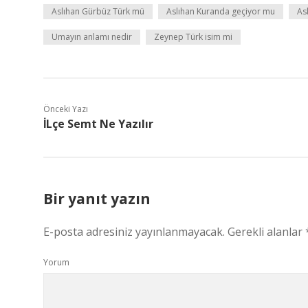
Aslıhan Gürbüz Türk mü
Aslıhan Kuranda geçiyor mu
As
Umayın anlamı nedir
Zeynep Türk isim mi
Önceki Yazı
İLçe Semt Ne Yazılır
Bir yanıt yazın
E-posta adresiniz yayınlanmayacak.
Gerekli alanlar
Yorum