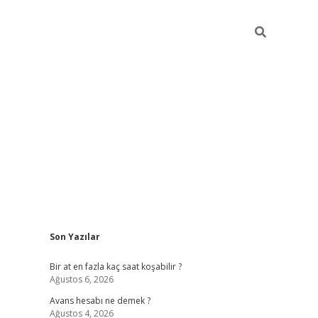
Sidebar
Son Yazılar
betexper giri
Bir at en fazla kaç saat koşabilir ?
Ağustos 6, 2026
Avans hesabı ne demek ?
Ağustos 4, 2026