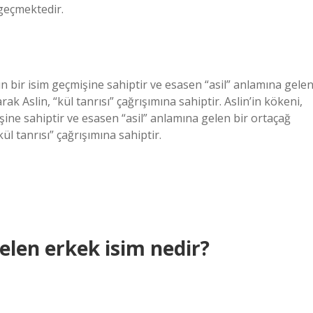
 geçmektedir.
uzun bir isim geçmişine sahiptir ve esasen “asil” anlamına gele
ak Aslin, “kül tanrısı” çağrışımına sahiptir. Aslin’in kökeni,
mişine sahiptir ve esasen “asil” anlamına gelen bir ortaçağ
ül tanrısı” çağrışımına sahiptir.
elen erkek isim nedir?