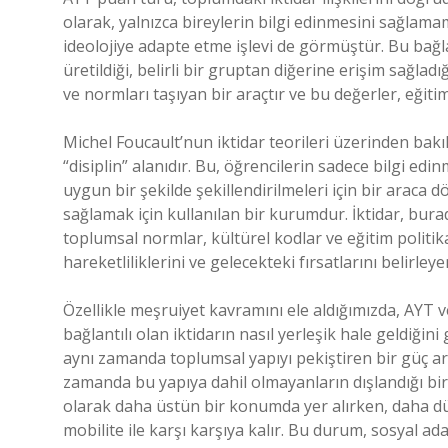
olarak, yalnızca bireylerin bilgi edinmesini sağlama
ideolojiye adapte etme işlevi de görmüştür. Bu bağ
üretildiği, belirli bir gruptan diğerine erişim sağladığ
ve normları taşıyan bir araçtır ve bu değerler, eğitim 
Michel Foucault’nun iktidar teorileri üzerinden bakıl
“disiplin” alanıdır. Bu, öğrencilerin sadece bilgi ed
uygun bir şekilde şekillendirilmeleri için bir arac
sağlamak için kullanılan bir kurumdur. İktidar, bur
toplumsal normlar, kültürel kodlar ve eğitim politikal
hareketliliklerini ve gelecekteki fırsatlarını belirle
Özellikle meşruiyet kavramını ele aldığımızda, AYT 
bağlantılı olan iktidarın nasıl yerleşik hale geldiğini 
aynı zamanda toplumsal yapıyı pekiştiren bir güç arac
zamanda bu yapıya dahil olmayanların dışlandığı bi
olarak daha üstün bir konumda yer alırken, daha düşü
mobilite ile karşı karşıya kalır. Bu durum, sosyal ad