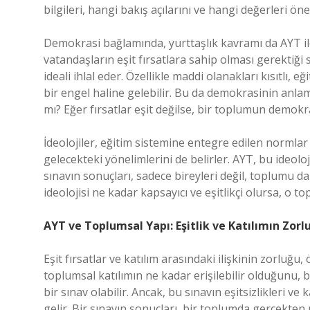
bilgileri, hangi bakış açılarını ve hangi değerleri ön
Demokrasi bağlamında, yurttaşlık kavramı da AYT ile
vatandaşların eşit fırsatlara sahip olması gerektiği
ideali ihlal eder. Özellikle maddi olanakları kısıtlı, eğ
bir engel haline gelebilir. Bu da demokrasinin anlam
mı? Eğer fırsatlar eşit değilse, bir toplumun demok
İdeolojiler, eğitim sistemine entegre edilen normlar
gelecekteki yönelimlerini de belirler. AYT, bu ideolo
sınavın sonuçları, sadece bireyleri değil, toplumu da
ideolojisi ne kadar kapsayıcı ve eşitlikçi olursa, o
AYT ve Toplumsal Yapı: Eşitlik ve Katılımın Zorlu
Eşit fırsatlar ve katılım arasındaki ilişkinin zorluğu,
toplumsal katılımın ne kadar erişilebilir olduğunu, b
bir sınav olabilir. Ancak, bu sınavın eşitsizlikleri 
gelir. Bir sınavın sonuçları, bir toplumda gerçekten 