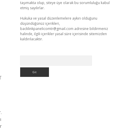
taşımakta olup, siteye üye olarak bu sorumluluğu kabul
etmiş sayılırlar.
Hukuka ve yasal düzenlemelere aykırı olduğunu
düşündüğünüz içerikleri,
backlinkpanelicomtr@gmail.com
adresine bildirmeniz
halinde, ilgili içerikler yasal süre içerisinde sitemizden
kaldırılacaktır.
Arama
T
.
ı
r