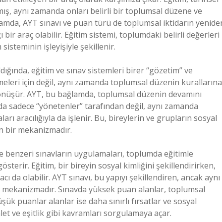
mış, aynı zamanda onları belirli bir toplumsal düzene ve
lamda, AYT sınavı ve puan türü de toplumsal iktidarın yenide
ı bir araç olabilir. Eğitim sistemi, toplumdaki belirli değerleri
sisteminin işleyişiyle şekillenir.
dığında, eğitim ve sınav sistemleri birer “gözetim” ve
inmeleri için değil, aynı zamanda toplumsal düzenin kurallarına
a dönüşür. AYT, bu bağlamda, toplumsal düzenin devamını
ada sadece “yönetenler” tarafından değil, aynı zamanda
arı aracılığıyla da işlenir. Bu, bireylerin ve grupların sosyal
yen bir mekanizmadır.
ve benzeri sınavların uygulamaları, toplumda eğitimle
gösterir. Eğitim, bir bireyin sosyal kimliğini şekillendirirken,
ı da olabilir. AYT sınavı, bu yapıyı şekillendiren, ancak aynı
r mekanizmadır. Sınavda yüksek puan alanlar, toplumsal
k puanlar alanlar ise daha sınırlı fırsatlar ve sosyal
alet ve eşitlik gibi kavramları sorgulamaya açar.