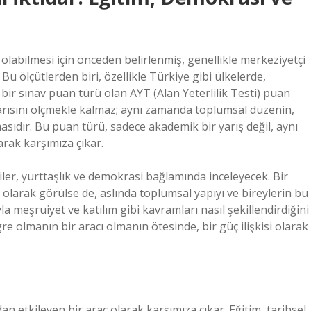
olabilmesi için önceden belirlenmiş, genellikle merkeziyetçi
. Bu ölçütlerden biri, özellikle Türkiye gibi ülkelerde,
 bir sınav puan türü olan AYT (Alan Yeterlilik Testi) puan
arısını ölçmekle kalmaz; aynı zamanda toplumsal düzenin,
ımasıdır. Bu puan türü, sadece akademik bir yarış değil, aynı
arak karşımıza çıkar.
iler, yurttaşlık ve demokrasi bağlamında inceleyecek. Bir
olarak görülse de, aslında toplumsal yapıyı ve bireylerin bu
yla meşruiyet ve katılım gibi kavramları nasıl şekillendirdiğini
 olmanın bir aracı olmanın ötesinde, bir güç ilişkisi olarak
an etkileyen bir araç olarak karşımıza çıkar. Eğitim, tarihsel