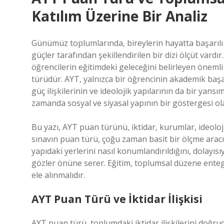
Katılım Üzerine Bir Analiz
Günümüz toplumlarında, bireylerin hayatta başarılı 
güçler tarafından şekillendirilen bir dizi ölçüt vardır
öğrencilerin eğitimdeki geleceğini belirleyen önemli
türüdür. AYT, yalnızca bir öğrencinin akademik baş
güç ilişkilerinin ve ideolojik yapılarının da bir yans
zamanda sosyal ve siyasal yapının bir göstergesi ol
Bu yazı, AYT puan türünü, iktidar, kurumlar, ideoloj
sınavın puan türü, çoğu zaman basit bir ölçme aracı 
yapıdaki yerlerini nasıl konumlandırıldığını, dolayısı
gözler önüne serer. Eğitim, toplumsal düzene entegre
ele alınmalıdır.
AYT Puan Türü ve İktidar İlişkisi
AYT puan türü, toplumdaki iktidar ilişkilerini doğrud