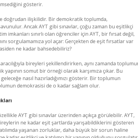
emsediğini gösterir.
 doğrudan ilişkilidir. Bir demokratik toplumda,
 savunulur. Ancak AYT gibi sınavlar, çoğu zaman bu eşitlikçi
itim imkanları sınırlı olan öğrenciler için AYT, bir fırsat değil,
ını sorgulamamıza yol açar: Gerçekten de eşit fırsatlar var
rasiden ne kadar bahsedebiliriz?
 aracılığıyla bireyleri şekillendirirken, aynı zamanda toplumu
jik yapının somut bir örneği olarak karşımıza çıkar. Bu
 geleceğe nasıl hazırladığımızı gösterir. Bir toplumun
 toplumun demokrasisi de o kadar sağlam olur.
kları
 özellikle AYT gibi sınavlar üzerinden açıkça görülebilir. AYT,
ireylerin ne kadar eşit şartlarda yarışabildiklerini gösteren
ve katılımda yaşanan zorluklar, daha büyük bir sorun haline
ne kadar eşitlikçi ve katılımcı bir yapının olduğunu sorgulatır