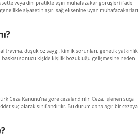
asette veya dini pratikte aşırı muhafazakar görüşleri ifade
genellikle siyasetin aşırı sağ eksenine uyan muhafazakarları
mı?
l travma, düşük öz saygı, kimlik sorunları, genetik yatkınlık
le baskısı sonucu kişide kişilik bozukluğu gelişmesine neden
şi Türk Ceza Kanunu’na göre cezalandırılır. Ceza, işlenen suça
det suç olarak sınıflandırılır. Bu durum daha ağır bir cezaya
e?