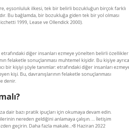
e, eşsonluluk ilkesi, tek bir belirli bozukluğun birçok farklı
ır. Bu bağlamda, bir bozukluğa giden tek bir yol olması
cchetti 1999, Lease ve Ollendick 2000).
: etrafındaki diğer insanları ezmeye yönelten belirli özellikler
ının felaketle sonuçlanması muhtemel kişidir. Bu kişiye ayrıc
ıcı bir kişiyi şöyle tanımlar: etrafındaki diğer insanları ezmey
ileyen kişi. Bu, davranışlarının felaketle sonuçlanması
e denir.
lmalı?
ıza dair bazı pratik ipuçları için okumaya devam edin.
ilerinin nereden geldiğini anlamaya çalışın. … İletişim
 gözden geçirin. Daha fazla makale…•8 Haziran 2022