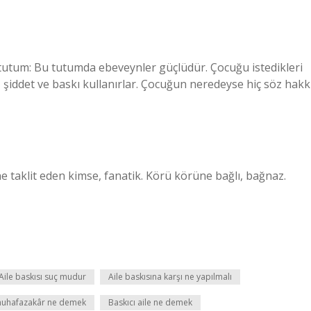
 tutum: Bu tutumda ebeveynler güçlüdür. Çocuğu istedikleri
şiddet ve baskı kullanırlar. Çocuğun neredeyse hiç söz hakk
ne taklit eden kimse, fanatik. Körü körüne bağlı, bağnaz.
Aile baskısı suç mudur
Aile baskısına karşı ne yapılmalı
 muhafazakâr ne demek
Baskıcı aile ne demek