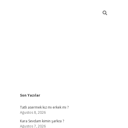
Sidebar
Son Yazılar
betexper giri
Tatli asermek kız mı erkek mi ?
Ağustos 8, 2026
Kara Sevdam kimin şarkısı ?
Ağustos 7, 2026