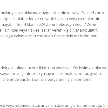
ışlarıyla çocuklarına duygusal, zihinsel veya fiziksel zarar
 dengesiz olabilirler ve ne yaptıklarının veya eylemlerinin
mayabilirler. 4 Ekim 2024 Zehirli ebeveyn nedir? Zehirli
 zihinsel veya fiziksel zarar veren kişidir. Manipülatif,
nın veya eylemlerinin çocukları üzerindeki etkisinin her
dek aile olmak üzere iki gruba ayrılırlar. Yerleşim alanlarına
aşayanlar ve şehirlerde yaşayanlar olmak üzere üç gruba
n aileler de vardır. Bunlara parçalanmış aileler denir.
sizce veya istemeden zarar veren davranışlarda bulunduğu bi