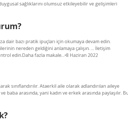
uygusal sağlıklarını olumsuz etkileyebilir ve gelişimleri
lurum?
ıza dair bazı pratik ipuçları için okumaya devam edin.
ilerinin nereden geldiğini anlamaya çalışın. … İletişim
 kontrol edin.Daha fazla makale…•8 Haziran 2022
larak sınıflandırılır. Ataerkil aile olarak adlandırılan aileye
e ve baba arasında, yani kadın ve erkek arasında paylaşılır. B
k?