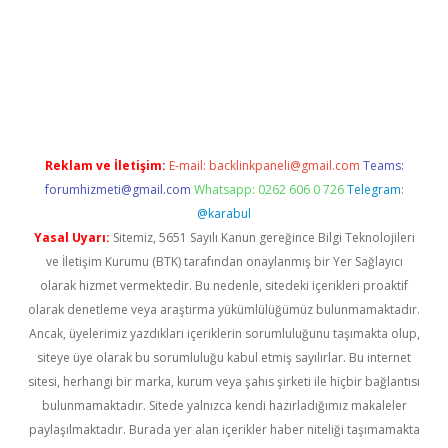
er giriş
Reklam ve İletişim:
E-mail:
backlinkpaneli@gmail.com
Teams:
forumhizmeti@gmail.com
Whatsapp: 0262 606 0 726
Telegram:
@karabul
Yasal Uyarı:
Sitemiz, 5651 Sayılı Kanun gereğince Bilgi Teknolojileri
ve İletişim Kurumu (BTK) tarafından onaylanmış bir Yer Sağlayıcı
olarak hizmet vermektedir. Bu nedenle, sitedeki içerikleri proaktif
olarak denetleme veya araştırma yükümlülüğümüz bulunmamaktadır.
Ancak, üyelerimiz yazdıkları içeriklerin sorumluluğunu taşımakta olup,
siteye üye olarak bu sorumluluğu kabul etmiş sayılırlar. Bu internet
sitesi, herhangi bir marka, kurum veya şahıs şirketi ile hiçbir bağlantısı
bulunmamaktadır. Sitede yalnızca kendi hazırladığımız makaleler
paylaşılmaktadır. Burada yer alan içerikler haber niteliği taşımamakta