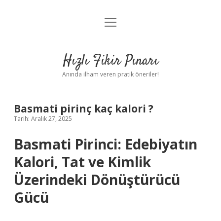
menüyü
Anasayfa
aç
Gizlilik Politikası
Hızlı Fikir Pınarı
Yasal Uyarı
Anında ilham veren pratik öneriler!
Hakkımızda
Basmati pirinç kaç kalori ?
Tarih: Aralık 27, 2025
Basmati Pirinci: Edebiyatın
Kalori, Tat ve Kimlik
Üzerindeki Dönüştürücü
Gücü