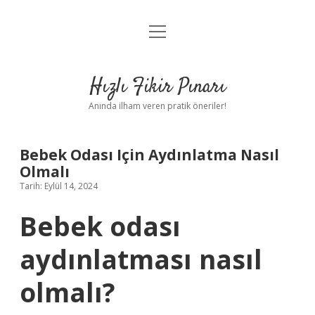
menüyü
Anasayfa
aç
Gizlilik Politikası
Hızlı Fikir Pınarı
Yasal Uyarı
Anında ilham veren pratik öneriler!
Hakkımızda
Bebek Odası Için Aydınlatma Nasıl
Olmalı
Tarih: Eylül 14, 2024
Bebek odası
aydınlatması nasıl
olmalı?