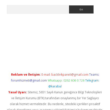
Arama
r giriş
Reklam ve İletişim:
E-mail:
backlinkpaneli@gmail.com
Teams:
forumhizmeti@gmail.com
Whatsapp: 0262 606 0 726
Telegram:
@karabul
Yasal Uyarı:
Sitemiz, 5651 Sayılı Kanun gereğince Bilgi Teknolojileri
ve İletişim Kurumu (BTK) tarafından onaylanmış bir Yer Sağlayıcı
olarak hizmet vermektedir. Bu nedenle, sitedeki içerikleri proaktif
olarak denetleme veya araştırma yükümlülüğümüz bulunmamaktadır.