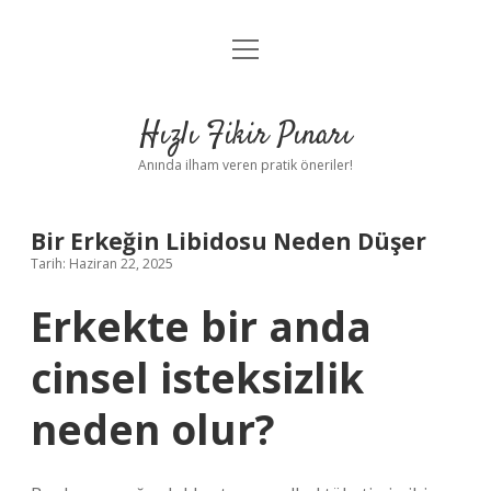
menüyü
Anasayfa
aç
Gizlilik Politikası
Hızlı Fikir Pınarı
Yasal Uyarı
Anında ilham veren pratik öneriler!
Hakkımızda
Bir Erkeğin Libidosu Neden Düşer
Tarih: Haziran 22, 2025
Erkekte bir anda
cinsel isteksizlik
neden olur?