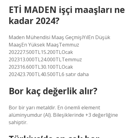
ETİ MADEN işçi maaşları ne
kadar 2024?
Maden Mühendisi Maaş GeçmişiYılEn Düşük
MaaşEn Yüksek MaaşTemmuz
202227.500TL15.200TLOcak
202313.000TL24.000TLTemmuz
202316.600TL30.100TLOcak
202423.700TL40.500TL6 satır daha
Bor kaç değerlik alır?
Bor bir yarı metaldir. En önemli element
alüminyumdur (Al). Bileşiklerinde +3 değerliğine
sahiptir.