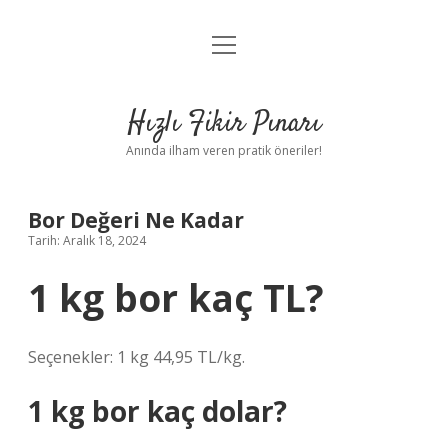
menüyü
Anasayfa
aç
Gizlilik Politikası
Hızlı Fikir Pınarı
Yasal Uyarı
Anında ilham veren pratik öneriler!
Hakkımızda
Bor Değeri Ne Kadar
Tarih: Aralık 18, 2024
1 kg bor kaç TL?
Seçenekler: 1 kg 44,95 TL/kg.
1 kg bor kaç dolar?