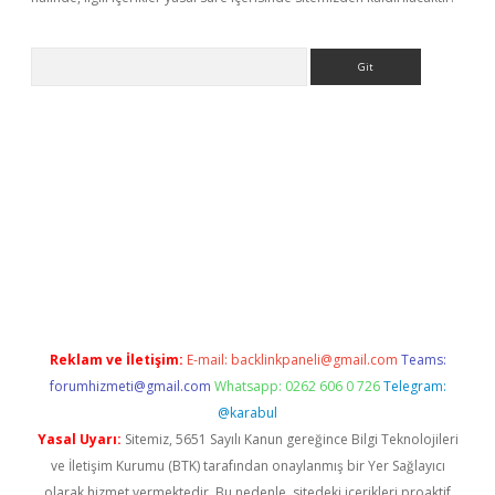
Arama
r giriş
Reklam ve İletişim:
E-mail:
backlinkpaneli@gmail.com
Teams:
forumhizmeti@gmail.com
Whatsapp: 0262 606 0 726
Telegram:
@karabul
Yasal Uyarı:
Sitemiz, 5651 Sayılı Kanun gereğince Bilgi Teknolojileri
ve İletişim Kurumu (BTK) tarafından onaylanmış bir Yer Sağlayıcı
olarak hizmet vermektedir. Bu nedenle, sitedeki içerikleri proaktif