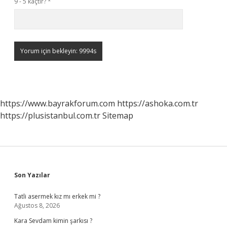
9 - 5 kaçtır?
*
https://www.bayrakforum.com
https://ashoka.com.tr
https://plusistanbul.com.tr
Sitemap
Sidebar
Son Yazılar
Tatli asermek kız mı erkek mi ?
Ağustos 8, 2026
Kara Sevdam kimin şarkısı ?