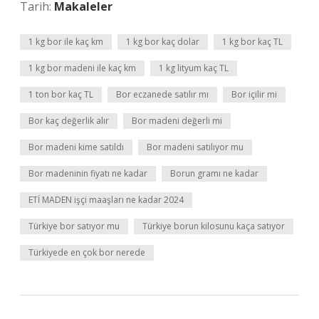
Tarih:
Makaleler
1 kg bor ile kaç km
1 kg bor kaç dolar
1 kg bor kaç TL
1 kg bor madeni ile kaç km
1 kg lityum kaç TL
1 ton bor kaç TL
Bor eczanede satılır mı
Bor içilir mi
Bor kaç değerlik alır
Bor madeni değerli mi
Bor madeni kime satıldı
Bor madeni satılıyor mu
Bor madeninin fiyatı ne kadar
Borun gramı ne kadar
ETİ MADEN işçi maaşları ne kadar 2024
Türkiye bor satıyor mu
Türkiye borun kilosunu kaça satıyor
Türkiyede en çok bor nerede