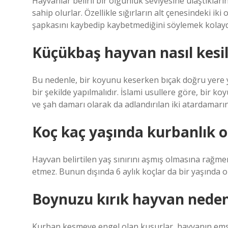
Hayvanlar belirli bir olgunluk seviyesine ulaştıkları
sahip olurlar. Özellikle sığırların alt çenesindeki ik
şapkasını kaybedip kaybetmediğini söylemek kolayd
Küçükbaş hayvan nasıl kesil
Bu nedenle, bir koyunu keserken bıçak doğru yere y
bir şekilde yapılmalıdır. İslami usullere göre, bir
ve şah damarı olarak da adlandırılan iki atardamarın
Koç kaç yaşında kurbanlık o
Hayvan belirtilen yaş sınırını aşmış olmasına rağmen
etmez. Bunun dışında 6 aylık koçlar da bir yaşında o
Boynuzu kırık hayvan neden
Kurban kesmeye engel olan kusurlar, hayvanın emsa