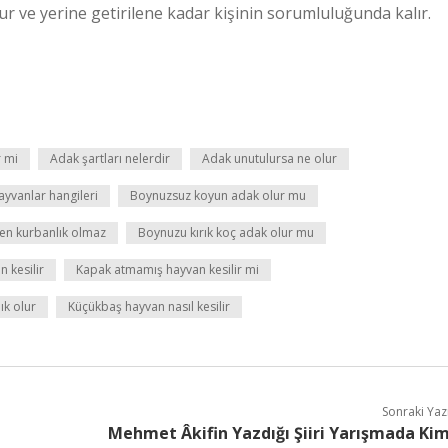
ur ve yerine getirilene kadar kişinin sorumluluğunda kalır.
r mi
Adak şartları nelerdir
Adak unutulursa ne olur
yvanlar hangileri
Boynuzsuz koyun adak olur mu
en kurbanlık olmaz
Boynuzu kırık koç adak olur mu
 kesilir
Kapak atmamış hayvan kesilir mi
ık olur
Küçükbaş hayvan nasıl kesilir
Sonraki Yaz
Mehmet Âkifin Yazdığı Şiiri Yarışmada Ki