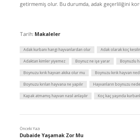
getirmemiş olur. Bu durumda, adak geçerliliğini kor
Tarih:
Makaleler
Adak kurbanı hangi hayvanlardan olur
Adak olarak koç kesili
Adaktan kimler yiyemez
Boynuz ne işe yarar
Boynuzlu ha
Boynuzu kırık hayvan akika olur mu
Boynuzu kırık hayvan ned
Boynuzu kırılan hayvana ne yapılır
Hayvanların boynuzu neden
Kapak atmamış hayvan nasıl anlaşılır
Koç kaç yaşında kurbanl
Önceki Yazı
Dubaide Yaşamak Zor Mu