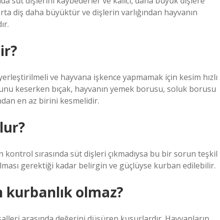
nda süt dişlerini kaybederler ve kalıcı, daha büyük dişlere
i orta diş daha büyüktür ve dişlerin varlığından hayvanın
ır.
ir?
erleştirilmeli ve hayvana işkence yapmamak için kesim hızlı
 koyunu keserken bıçak, hayvanın yemek borusu, soluk borusu
dan en az birini kesmelidir.
lur?
 kontrol sırasında süt dişleri çıkmadıysa bu bir sorun teşkil
lması gerektiği kadar belirgin ve güçlüyse kurban edilebilir.
 kurbanlık olmaz?
lleri arasında değerini düşüren kusurlardır. Hayvanların