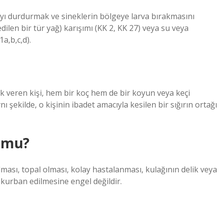
ı durdurmak ve sineklerin bölgeye larva bırakmasını
ilen bir tür yağ) karışımı (KK 2, KK 27) veya su veya
a,b,c,d).
rak veren kişi, hem bir koç hem de bir koyun veya keçi
ynı şekilde, o kişinin ibadet amacıyla kesilen bir sığırın ortağı
 mu?
ası, topal olması, kolay hastalanması, kulağının delik veya
ı kurban edilmesine engel değildir.