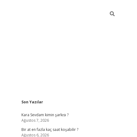
Sidebar
Son Yazılar
betexper gi
Kara Sevdam kimin şarkısı ?
Ağustos 7, 2026
Bir at en fazla kaç saat koşabilir ?
Ağustos 6, 2026