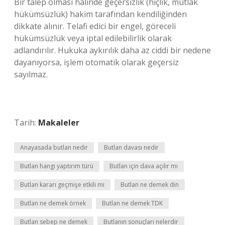
Bir talep olması halinde geçersizlik (hiçlik, mutlak
hükümsüzlük) hakim tarafından kendiliğinden
dikkate alınır. Telafi edici bir engel, göreceli
hükümsüzlük veya iptal edilebilirlik olarak
adlandırılır. Hukuka aykırılık daha az ciddi bir nedene
dayanıyorsa, işlem otomatik olarak geçersiz
sayılmaz.
Tarih:
Makaleler
Anayasada butlan nedir
Butlan davası nedir
Butlan hangi yaptırım türü
Butlan için dava açılır mı
Butlan kararı geçmişe etkili mi
Butlan ne demek din
Butlan ne demek örnek
Butlan ne demek TDK
Butlan sebep ne demek
Butlanın sonuçları nelerdir