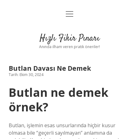
menüyü
Anasayfa
aç
Gizlilik Politikası
Hızlı Fikir Pınarı
Yasal Uyarı
Anında ilham veren pratik öneriler!
Hakkımızda
Butlan Davası Ne Demek
Tarih: Ekim 30, 2024
Butlan ne demek
örnek?
Butlan, işlemin esas unsurlarında hiçbir kusur
olmasa bile “geçerli sayılmayan” anlamına da