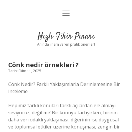
menüyü
Anasayfa
aç
Gizlilik Politikası
Hızlı Fikir Pınarı
Yasal Uyarı
Anında ilham veren pratik öneriler!
Hakkımızda
Cönk nedir örnekleri ?
Tarih: Ekim 11, 2025
Cönk Nedir? Farklı Yaklaşımlarla Derinlemesine Bir
İnceleme
Hepimiz farklı konuları farklı açılardan ele almayı
seviyoruz, değil mi? Bir konuyu tartışırken, birinin
daha veri odaklı yaklaşması, diğerinin ise duygusal
ve toplumsal etkiler üzerine konuşması, zengin bir