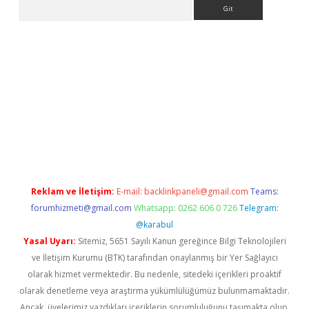
Arama
per giriş
Reklam ve İletişim:
E-mail:
backlinkpaneli@gmail.com
Teams:
forumhizmeti@gmail.com
Whatsapp: 0262 606 0 726
Telegram:
@karabul
Yasal Uyarı:
Sitemiz, 5651 Sayılı Kanun gereğince Bilgi Teknolojileri
ve İletişim Kurumu (BTK) tarafından onaylanmış bir Yer Sağlayıcı
olarak hizmet vermektedir. Bu nedenle, sitedeki içerikleri proaktif
olarak denetleme veya araştırma yükümlülüğümüz bulunmamaktadır.
Ancak, üyelerimiz yazdıkları içeriklerin sorumluluğunu taşımakta olup,