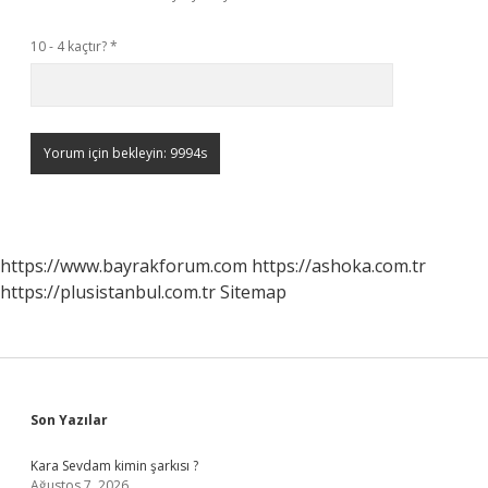
10 - 4 kaçtır?
*
https://www.bayrakforum.com
https://ashoka.com.tr
https://plusistanbul.com.tr
Sitemap
Sidebar
Son Yazılar
Kara Sevdam kimin şarkısı ?
Ağustos 7, 2026