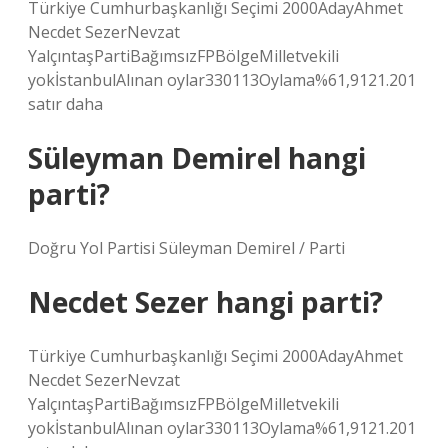
Türkiye Cumhurbaşkanlığı Seçimi 2000AdayAhmet
Necdet SezerNevzat
YalçıntaşPartiBağımsızFPBölgeMilletvekili
yokİstanbulAlınan oylar330113Oylama%61,9121.201
satır daha
Süleyman Demirel hangi
parti?
Doğru Yol Partisi Süleyman Demirel / Parti
Necdet Sezer hangi parti?
Türkiye Cumhurbaşkanlığı Seçimi 2000AdayAhmet
Necdet SezerNevzat
YalçıntaşPartiBağımsızFPBölgeMilletvekili
yokİstanbulAlınan oylar330113Oylama%61,9121.201