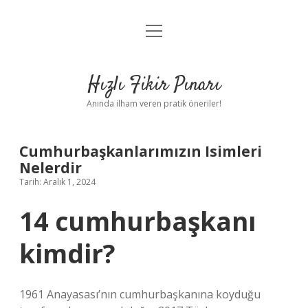
menüyü
Anasayfa
aç
Gizlilik Politikası
Hızlı Fikir Pınarı
Yasal Uyarı
Anında ilham veren pratik öneriler!
Hakkımızda
Cumhurbaşkanlarımızın Isimleri
Nelerdir
Tarih: Aralık 1, 2024
14 cumhurbaşkanı
kimdir?
1961 Anayasası’nın cumhurbaşkanına koyduğu