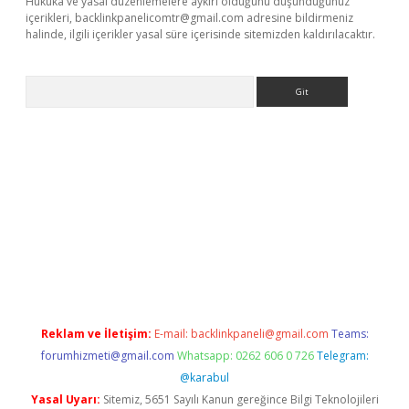
Hukuka ve yasal düzenlemelere aykırı olduğunu düşündüğünüz
içerikleri,
backlinkpanelicomtr@gmail.com
adresine bildirmeniz
halinde, ilgili içerikler yasal süre içerisinde sitemizden kaldırılacaktır.
Arama
er giriş
Reklam ve İletişim:
E-mail:
backlinkpaneli@gmail.com
Teams:
forumhizmeti@gmail.com
Whatsapp: 0262 606 0 726
Telegram:
@karabul
Yasal Uyarı:
Sitemiz, 5651 Sayılı Kanun gereğince Bilgi Teknolojileri