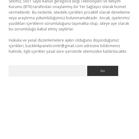
Sitemiz, 5651 Sayılı Kanun gereğince Bilgi Teknolojileri ve İletişim
Kurumu (BTK) tarafından onaylanmış bir Yer Sağlayıcı olarak hizmet
vermektedir. Bu nedenle, sitedeki içerikleri proaktif olarak denetleme
veya araştırma yükümlülüğümüz bulunmamaktadır. Ancak, üyelerimiz
yazdıkları içeriklerin sorumluluğunu taşımakta olup, siteye üye olarak
bu sorumluluğu kabul etmiş sayılırlar.
Hukuka ve yasal düzenlemelere aykırı olduğunu düşündüğünüz
içerikleri,
backlinkpanelicomtr@gmail.com
adresine bildirmeniz
halinde, ilgili içerikler yasal süre içerisinde sitemizden kaldırılacaktır.
Arama
er giriş