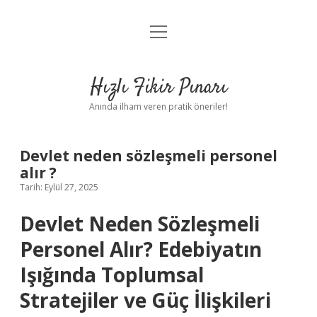
menüyü
Anasayfa
aç
Gizlilik Politikası
Hızlı Fikir Pınarı
Yasal Uyarı
Anında ilham veren pratik öneriler!
Hakkımızda
Devlet neden sözleşmeli personel
alır ?
Tarih: Eylül 27, 2025
Devlet Neden Sözleşmeli
Personel Alır? Edebiyatın
Işığında Toplumsal
Stratejiler ve Güç İlişkileri