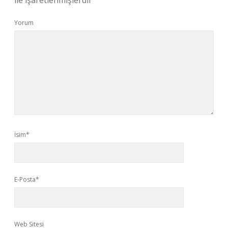
ile işaretlenmişlerdir
Yorum
İsim*
E-Posta*
Web Sitesi