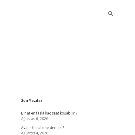
Sidebar
Son Yazılar
betexper giriş
Bir at en fazla kaç saat koşabilir ?
Ağustos 6, 2026
Avans hesabı ne demek ?
Ağustos 4, 2026