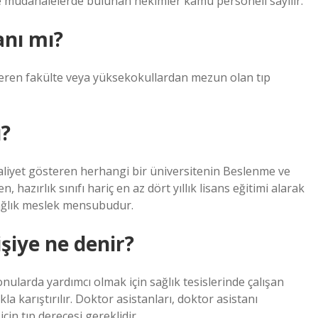
ve müdahalelerde bulunan hekimler kamu personeli sayılır.
anı mı?
 veren fakülte veya yüksekokullardan mezun olan tıp
ı?
liyet gösteren herhangi bir üniversitenin Beslenme ve
, hazırlık sınıfı hariç en az dört yıllık lisans eğitimi alarak
ağlık meslek mensubudur.
şiye ne denir?
onularda yardımcı olmak için sağlık tesislerinde çalışan
kla karıştırılır. Doktor asistanları, doktor asistanı
in tıp derecesi gereklidir.