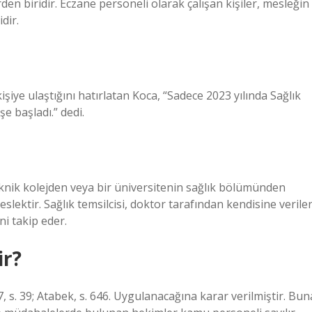
rden biridir. Eczane personeli olarak çalışan kişiler, mesleğin
dir.
şiye ulaştığını hatırlatan Koca, “Sadece 2023 yılında Sağlık
e başladı.” dedi.
 teknik kolejden veya bir üniversitenin sağlık bölümünden
eslektir. Sağlık temsilcisi, doktor tarafından kendisine verile
ni takip eder.
ir?
 s. 39; Atabek, s. 646. Uygulanacağına karar verilmiştir. Bun