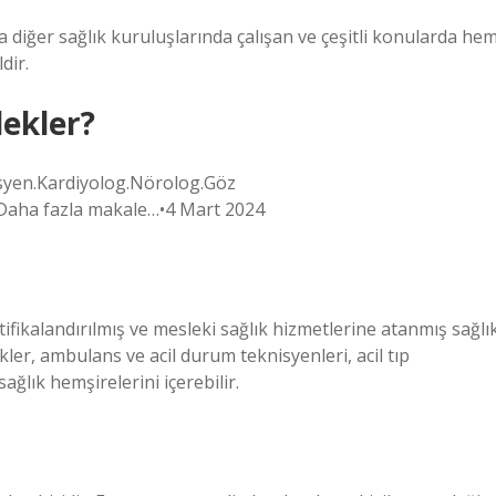
a diğer sağlık kuruluşlarında çalışan ve çeşitli konularda he
dir.
lekler?
tisyen.Kardiyolog.Nörolog.Göz
k.Daha fazla makale…•4 Mart 2024
ifikalandırılmış ve mesleki sağlık hizmetlerine atanmış sağlı
er, ambulans ve acil durum teknisyenleri, acil tıp
ağlık hemşirelerini içerebilir.