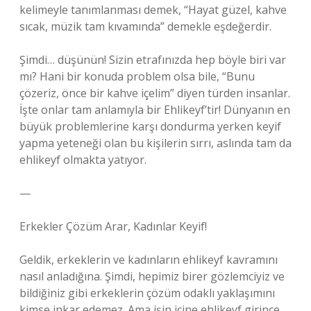
kelimeyle tanımlanması demek, “Hayat güzel, kahve
sıcak, müzik tam kıvamında” demekle eşdeğerdir.
Şimdi… düşünün! Sizin etrafınızda hep böyle biri var
mı? Hani bir konuda problem olsa bile, “Bunu
çözeriz, önce bir kahve içelim” diyen türden insanlar.
İşte onlar tam anlamıyla bir Ehlikeyf’tir! Dünyanın en
büyük problemlerine karşı dondurma yerken keyif
yapma yeteneği olan bu kişilerin sırrı, aslında tam da
ehlikeyf olmakta yatıyor.
—
Erkekler Çözüm Arar, Kadınlar Keyif!
Geldik, erkeklerin ve kadınların ehlikeyf kavramını
nasıl anladığına. Şimdi, hepimiz birer gözlemciyiz ve
bildiğiniz gibi erkeklerin çözüm odaklı yaklaşımını
kimse inkar edemez. Ama işin içine ehlikeyf girince