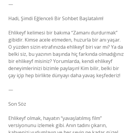
—
Hadi, Şimdi Eğlenceli Bir Sohbet Başlatalım!
Ehlikeyf kelimesi bir bakıma “Zamanı durdurmak”
gibidir. Kimse acele etmeden, huzurla bir anı yaşar.
O yüzden sizin etrafınızda ehlikeyf biri var mı? Ya da
belki siz, bu yazının başında hiç farkında olmadığınız
bir ehlikeyf misiniz? Yorumlarda, kendi ehlikeyf
deneyimlerinizi bizimle paylaşın! Kim bilir, belki bir
çay içip hep birlikte dünyayı daha yavaş keşfederiz!
—
Son Söz
Ehlikeyf olmak, hayatın “yavaşlatılmış film”
versiyonunu izlemek gibi. Anın tadını çıkarın,
kahvenizi yudumlayın ve her şeyin ne kadar güzel