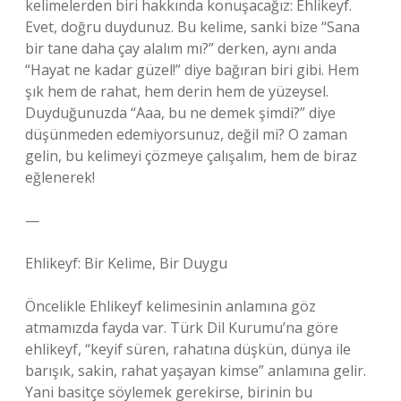
kelimelerden biri hakkında konuşacağız: Ehlikeyf.
Evet, doğru duydunuz. Bu kelime, sanki bize “Sana
bir tane daha çay alalım mı?” derken, aynı anda
“Hayat ne kadar güzel!” diye bağıran biri gibi. Hem
şık hem de rahat, hem derin hem de yüzeysel.
Duyduğunuzda “Aaa, bu ne demek şimdi?” diye
düşünmeden edemiyorsunuz, değil mi? O zaman
gelin, bu kelimeyi çözmeye çalışalım, hem de biraz
eğlenerek!
—
Ehlikeyf: Bir Kelime, Bir Duygu
Öncelikle Ehlikeyf kelimesinin anlamına göz
atmamızda fayda var. Türk Dil Kurumu’na göre
ehlikeyf, “keyif süren, rahatına düşkün, dünya ile
barışık, sakin, rahat yaşayan kimse” anlamına gelir.
Yani basitçe söylemek gerekirse, birinin bu