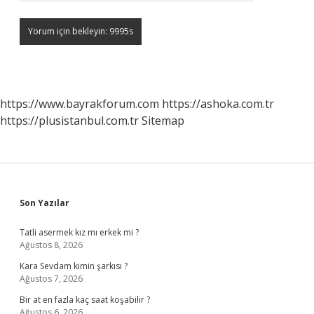
https://www.bayrakforum.com
https://ashoka.com.tr
https://plusistanbul.com.tr
Sitemap
Sidebar
Son Yazılar
Tatli asermek kız mı erkek mi ?
Ağustos 8, 2026
Kara Sevdam kimin şarkısı ?
Ağustos 7, 2026
Bir at en fazla kaç saat koşabilir ?
Ağustos 6, 2026