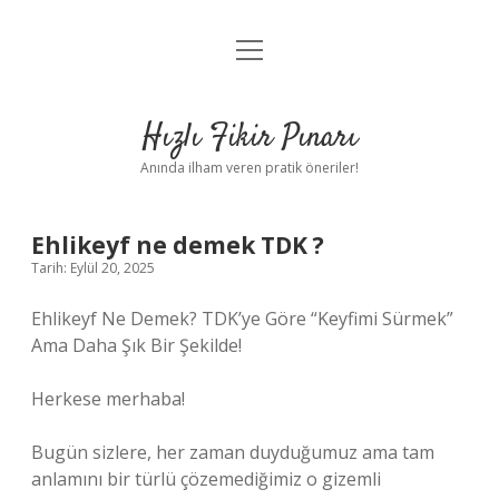
menüyü
Anasayfa
aç
Gizlilik Politikası
Hızlı Fikir Pınarı
Yasal Uyarı
Anında ilham veren pratik öneriler!
Hakkımızda
Ehlikeyf ne demek TDK ?
Tarih: Eylül 20, 2025
Ehlikeyf Ne Demek? TDK’ye Göre “Keyfimi Sürmek”
Ama Daha Şık Bir Şekilde!
Herkese merhaba!
Bugün sizlere, her zaman duyduğumuz ama tam
anlamını bir türlü çözemediğimiz o gizemli