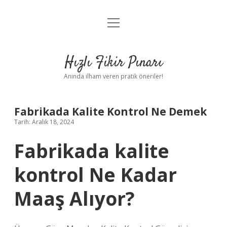
menüyü
Anasayfa
aç
Gizlilik Politikası
Hızlı Fikir Pınarı
Yasal Uyarı
Anında ilham veren pratik öneriler!
Hakkımızda
Fabrikada Kalite Kontrol Ne Demek
Tarih: Aralık 18, 2024
Fabrikada kalite
kontrol Ne Kadar
Maaş Alıyor?