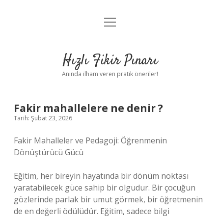
menüyü
Anasayfa
aç
Gizlilik Politikası
Hızlı Fikir Pınarı
Yasal Uyarı
Anında ilham veren pratik öneriler!
Hakkımızda
Fakir mahallelere ne denir ?
Tarih: Şubat 23, 2026
Fakir Mahalleler ve Pedagoji: Öğrenmenin
Dönüştürücü Gücü
Eğitim, her bireyin hayatında bir dönüm noktası
yaratabilecek güce sahip bir olgudur. Bir çocuğun
gözlerinde parlak bir umut görmek, bir öğretmenin
de en değerli ödülüdür. Eğitim, sadece bilgi