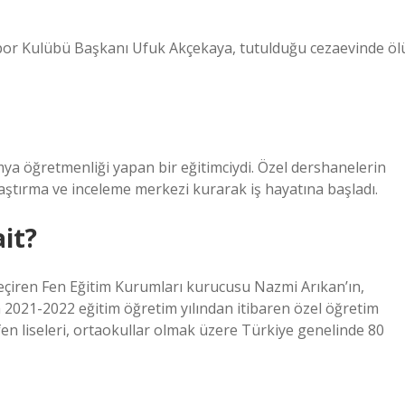
spor Kulübü Başkanı Ufuk Akçekaya, tutulduğu cezaevinde öl
ya öğretmenliği yapan bir eğitimciydi. Özel dershanelerin
ştırma ve inceleme merkezi kurarak iş hayatına başladı.
ait?
geçiren Fen Eğitim Kurumları kurucusu Nazmi Arıkan’ın,
ra 2021-2022 eğitim öğretim yılından itibaren özel öğretim
i, fen liseleri, ortaokullar olmak üzere Türkiye genelinde 80