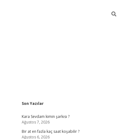
Sidebar
Son Yazılar
betexper giri
Kara Sevdam kimin şarkısı ?
Ağustos 7, 2026
Bir at en fazla kaç saat koşabilir ?
Ağustos 6, 2026