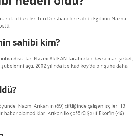
hibi neden öldü?
klanarak öldürülen Fen Dershaneleri sahibi Eğitimci Nazmi
etti.
nin sahibi kim?
mühendisi olan Nazmi ARIKAN tarafından devralınan şirket,
 şubelerini açtı. 2002 yılında ise Kadıköy’de bir şube daha
ldü?
ünde, Nazmi Arıkan’ın (69) çiftliğinde çalışan işçiler, 13
 haber alamadıkları Arıkan ile şoförü Şerif Eker’in (46)