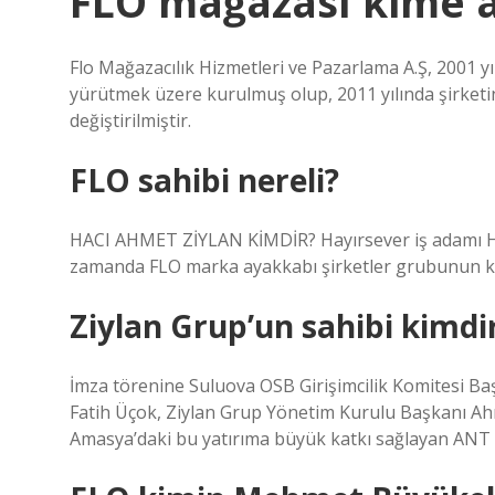
FLO mağazası kime a
Flo Mağazacılık Hizmetleri ve Pazarlama A.Ş, 2001 yı
yürütmek üzere kurulmuş olup, 2011 yılında şirketin
değiştirilmiştir.
FLO sahibi nereli?
HACI AHMET ZİYLAN KİMDİR? Hayırsever iş adamı Hacı
zamanda FLO marka ayakkabı şirketler grubunun 
Ziylan Grup’un sahibi kimdi
İmza törenine Suluova OSB Girişimcilik Komitesi 
Fatih Üçok, Ziylan Grup Yönetim Kurulu Başkanı A
Amasya’daki bu yatırıma büyük katkı sağlayan ANT K