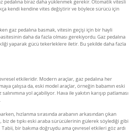
gaz pedalına biraz daha yüklenmek gerekir. Otomatik vitesli
dıkça kendi kendine vites değiştirir ve böylece sürücü için
n gaz pedalına basmak, vitesin geçişi için bir hayli
sitesinin daha da fazla olması gerekiyordu. Gaz pedalına
kliği yaparak gücü tekerleklere iletir. Bu şekilde daha fazla
resel etkileridir. Modern araçlar, gaz pedalına her
tmaya çalışsa da, eski model araçlar, örneğin babamın eski
 salınımına yol açabiliyor. Hava ile yakıtın karışıp patlaması
.
parken, hızlanma sırasında arabanın arkasından çıkan
 biz de tıpkı eski araba sürücülerinin gülerek söylediği gibi
 Tabii, bir bakıma doğruydu ama çevresel etkileri göz ardı