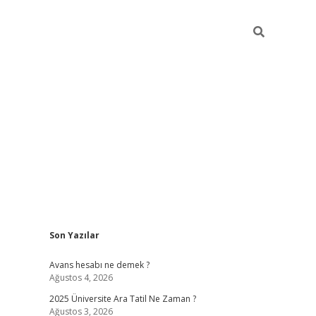
Sidebar
Son Yazılar
betexper g
Avans hesabı ne demek ?
Ağustos 4, 2026
2025 Üniversite Ara Tatil Ne Zaman ?
Ağustos 3, 2026