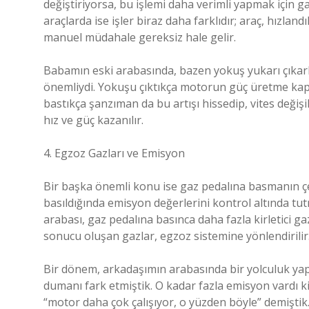
değiştiriyorsa, bu işlemi daha verimli yapmak için 
araçlarda ise işler biraz daha farklıdır; araç, hızlan
manuel müdahale gereksiz hale gelir.
Babamın eski arabasında, bazen yokuş yukarı çıkarke
önemliydi. Yokuşu çıktıkça motorun güç üretme kapa
bastıkça şanzıman da bu artışı hissedip, vites değişi
hız ve güç kazanılır.
4. Egzoz Gazları ve Emisyon
Bir başka önemli konu ise gaz pedalına basmanın çev
basıldığında emisyon değerlerini kontrol altında tu
arabası, gaz pedalına basınca daha fazla kirletici gaz
sonucu oluşan gazlar, egzoz sistemine yönlendirilir
Bir dönem, arkadaşımın arabasında bir yolculuk ya
dumanı fark etmiştik. O kadar fazla emisyon vardı ki,
“motor daha çok çalışıyor, o yüzden böyle” demiştik.