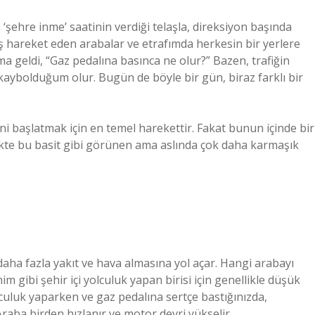
‘şehre inme’ saatinin verdiği telaşla, direksiyon başında
ş hareket eden arabalar ve etrafımda herkesin bir yerlere
a geldi, “Gaz pedalına basınca ne olur?” Bazen, trafiğin
 kaybolduğum olur. Bugün de böyle bir gün, biraz farklı bir
i başlatmak için en temel harekettir. Fakat bunun içinde bir
irlikte bu basit gibi görünen ama aslında çok daha karmaşık
ha fazla yakıt ve hava almasına yol açar. Hangi arabayı
m gibi şehir içi yolculuk yapan birisi için genellikle düşük
culuk yaparken ve gaz pedalına sertçe bastığınızda,
aba birden hızlanır ve motor devri yükselir.