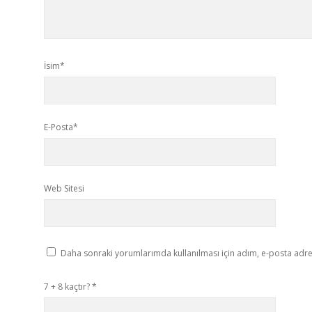
İsim*
E-Posta*
Web Sitesi
Daha sonraki yorumlarımda kullanılması için adım, e-posta adres
7 + 8 kaçtır?
*