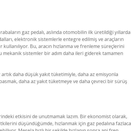
abaların gaz pedalı, aslında otomobilin ilk üretildiği yıllarda
alları, elektronik sistemlerle entegre edilmiş ve araçların
r kullanılıyor. Bu, aracın hızlanma ve frenleme süreçlerini
e bu mekanik sistemler bir adım daha ileri giderek tamamen
r artık daha düşük yakıt tüketimiyle, daha az emisyonla
 basmak, daha az yakıt tüketmeye ve daha çevreci bir sürüş
rindeki etkisini de unutmamak lazım. Bir ekonomist olarak,
i etkilerini düşündüğümde, hızlanmak için gaz pedalına fazlaca
liyor. Mesela hızlı bir şekilde hızlanıp sonra ani fren