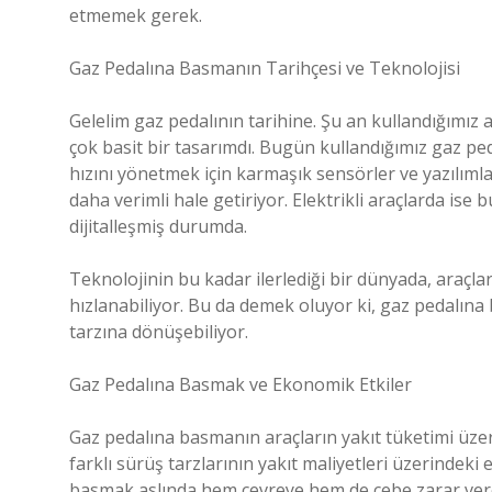
etmemek gerek.
Gaz Pedalına Basmanın Tarihçesi ve Teknolojisi
Gelelim gaz pedalının tarihine. Şu an kullandığımız ar
çok basit bir tasarımdı. Bugün kullandığımız gaz ped
hızını yönetmek için karmaşık sensörler ve yazılımla
daha verimli hale getiriyor. Elektrikli araçlarda is
dijitalleşmiş durumda.
Teknolojinin bu kadar ilerlediği bir dünyada, araçla
hızlanabiliyor. Bu da demek oluyor ki, gaz pedalına
tarzına dönüşebiliyor.
Gaz Pedalına Basmak ve Ekonomik Etkiler
Gaz pedalına basmanın araçların yakıt tüketimi üze
farklı sürüş tarzlarının yakıt maliyetleri üzerindek
basmak aslında hem çevreye hem de cebe zarar verebi