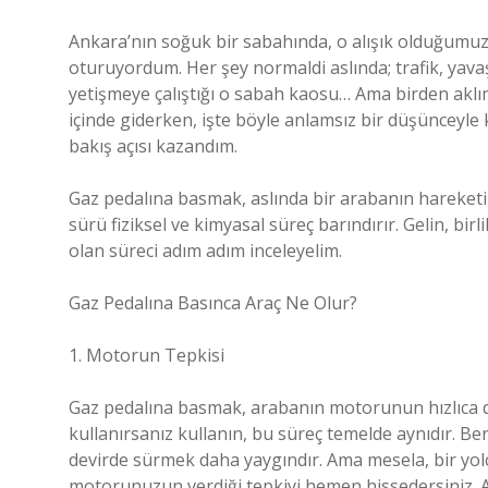
Ankara’nın soğuk bir sabahında, o alışık olduğumuz 
oturuyordum. Her şey normaldi aslında; trafik, yava
yetişmeye çalıştığı o sabah kaosu… Ama birden aklım
içinde giderken, işte böyle anlamsız bir düşünceyle
bakış açısı kazandım.
Gaz pedalına basmak, aslında bir arabanın hareketin
sürü fiziksel ve kimyasal süreç barındırır. Gelin, b
olan süreci adım adım inceleyelim.
Gaz Pedalına Basınca Araç Ne Olur?
1. Motorun Tepkisi
Gaz pedalına basmak, arabanın motorunun hızlıca da
kullanırsanız kullanın, bu süreç temelde aynıdır. Beni
devirde sürmek daha yaygındır. Ama mesela, bir yol
motorunuzun verdiği tepkiyi hemen hissedersiniz. Ar