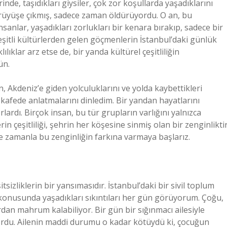
nde, taşıdıkları giysiler, çok zor koşullarda yaşadıklarını
 yürüyüşe çıkmış, sadece zaman öldürüyordu. O an, bu
sanlar, yaşadıkları zorlukları bir kenara bırakıp, sadece bir
şitli kültürlerden gelen göçmenlerin İstanbul’daki günlük
ıklar arz etse de, bir yanda kültürel çeşitliliğin
ün.
 Akdeniz’e giden yolculuklarını ve yolda kaybettikleri
 kafede anlatmalarını dinledim. Bir yandan hayatlarını
lardı. Birçok insan, bu tür grupların varlığını yalnızca
 çeşitliliği, şehrin her köşesine sinmiş olan bir zenginliktir
e zamanla bu zenginliğin farkına varmaya başlarız.
izliklerin bir yansımasıdır. İstanbul’daki bir sivil toplum
konusunda yaşadıkları sıkıntıları her gün görüyorum. Çoğu,
rdan mahrum kalabiliyor. Bir gün bir sığınmacı ailesiyle
yordu. Ailenin maddi durumu o kadar kötüydü ki, çocuğun