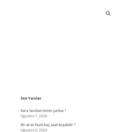
Sidebar
Son Yazılar
betexper giriş
Kara Sevdam kimin şarkısı ?
Ağustos 7, 2026
Bir at en fazla kaç saat koşabilir ?
Ağustos 6, 2026