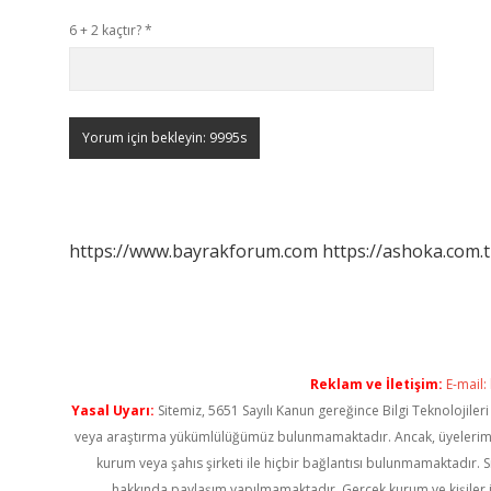
6 + 2 kaçtır?
*
https://www.bayrakforum.com
https://ashoka.com.t
Reklam ve İletişim:
E-mail:
Yasal Uyarı:
Sitemiz, 5651 Sayılı Kanun gereğince Bilgi Teknolojiler
veya araştırma yükümlülüğümüz bulunmamaktadır. Ancak, üyelerimiz ya
kurum veya şahıs şirketi ile hiçbir bağlantısı bulunmamaktadır. S
hakkında paylaşım yapılmamaktadır. Gerçek kurum ve kişiler i