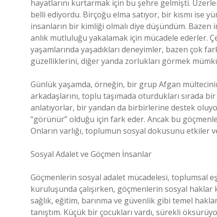
hayatlarını kurtarmak için bu şehre gelmişti. Üzerleri
belli ediyordu. Birçoğu elma satıyor, bir kısmı ise
insanların bir kimliği olmalı diye düşündüm. Bazen in
anlık mutluluğu yakalamak için mücadele ederler. Çe
yaşamlarında yaşadıkları deneyimler, bazen çok farklıl
güzelliklerini, diğer yanda zorlukları görmek mümk
Günlük yaşamda, örneğin, bir grup Afgan mültecinin,
arkadaşlarını, toplu taşımada oturdukları sırada bir
anlatıyorlar, bir yandan da birbirlerine destek oluyor
“görünür” olduğu için fark eder. Ancak bu göçmenlerin
Onların varlığı, toplumun sosyal dokusunu etkiler v
Sosyal Adalet ve Göçmen İnsanlar
Göçmenlerin sosyal adalet mücadelesi, toplumsal eşits
kuruluşunda çalışırken, göçmenlerin sosyal haklar 
sağlık, eğitim, barınma ve güvenlik gibi temel hakla
tanıştım. Küçük bir çocukları vardı, sürekli öksürü