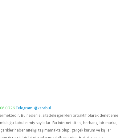
06 0 726
Telegram: @karabul
vermektedir. Bu nedenle, sitedeki içerikleri proaktif olarak denetleme
luğu kabul etmiş sayılırlar. Bu internet sitesi, herhangi bir marka,
içerikler haber niteliği taşımamakta olup, gerçek kurum ve kişiler
men ücretsiz bir bilgi paylaşım platformudur. Hukuka ve yasal