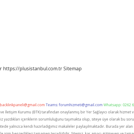
r
https://plusistanbul.com.tr
Sitemap
backlinkpaneli@gmail.com
Teams:
forumhizmeti@gmail.com
Whatsapp: 0262 6
i ve İletişim Kurumu (BTK) tarafından onaylanmış bir Yer Sağlayıcı olarak hizmet 
zdıkları içeriklerin sorumluluğunu taşımakta olup, siteye üye olarak bu sorumlu
itede yalnızca kendi hazırladığımız makaleler paylaşılmaktadır. Burada yer alan 
le isim benzerlikleri tamamen tesadüfidir. Sitemiz, kar amacı gütmeyen ve tama