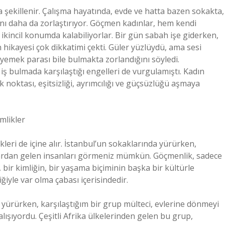
a şekillenir. Çalışma hayatında, evde ve hatta bazen sokakta,
ını daha da zorlaştırıyor. Göçmen kadınlar, hem kendi
ikincil konumda kalabiliyorlar. Bir gün sabah işe giderken,
 hikayesi çok dikkatimi çekti. Güler yüzlüydü, ama sesi
n yemek parası bile bulmakta zorlandığını söyledi.
 iş bulmada karşılaştığı engelleri de vurgulamıştı. Kadın
oktası, eşitsizliği, ayrımcılığı ve güçsüzlüğü aşmaya
imlikler
kleri de içine alır. İstanbul’un sokaklarında yürürken,
nçlardan gelen insanları görmeniz mümkün. Göçmenlik, sadece
 bir kimliğin, bir yaşama biçiminin başka bir kültürle
ğiyle var olma çabası içerisindedir.
yürürken, karşılaştığım bir grup mülteci, evlerine dönmeyi
ışıyordu. Çeşitli Afrika ülkelerinden gelen bu grup,