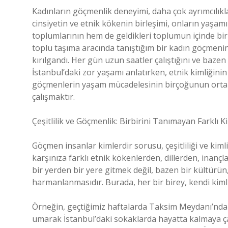
Kadınların göçmenlik deneyimi, daha çok ayrımcılıkl
cinsiyetin ve etnik kökenin birleşimi, onların yaşam
toplumlarının hem de geldikleri toplumun içinde bir 
toplu taşıma aracında tanıştığım bir kadın göçmenin
kırılgandı. Her gün uzun saatler çalıştığını ve baze
İstanbul’daki zor yaşamı anlatırken, etnik kimliğinin
göçmenlerin yaşam mücadelesinin birçoğunun ortak n
çalışmaktır.
Çeşitlilik ve Göçmenlik: Birbirini Tanımayan Farklı K
Göçmen insanlar kimlerdir sorusu, çeşitliliği ve kimli
karşınıza farklı etnik kökenlerden, dillerden, ina
bir yerden bir yere gitmek değil, bazen bir kültürün,
harmanlanmasıdır. Burada, her bir birey, kendi kimli
Örneğin, geçtiğimiz haftalarda Taksim Meydanı’nda 
umarak İstanbul’daki sokaklarda hayatta kalmaya çal