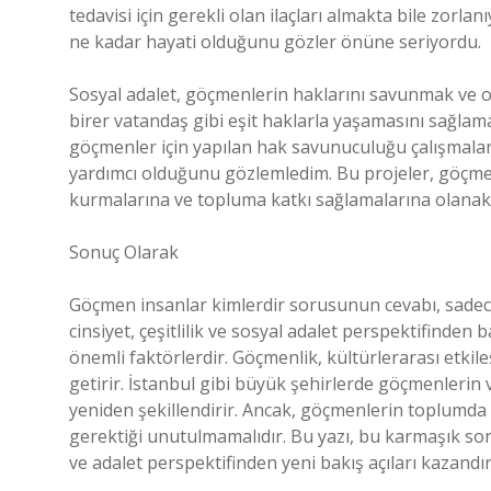
tedavisi için gerekli olan ilaçları almakta bile zor
ne kadar hayati olduğunu gözler önüne seriyordu.
Sosyal adalet, göçmenlerin haklarını savunmak ve on
birer vatandaş gibi eşit haklarla yaşamasını sağlamak
göçmenler için yapılan hak savunuculuğu çalışmalar
yardımcı olduğunu gözlemledim. Bu projeler, göçmen
kurmalarına ve topluma katkı sağlamalarına olanak
Sonuç Olarak
Göçmen insanlar kimlerdir sorusunun cevabı, sadece 
cinsiyet, çeşitlilik ve sosyal adalet perspektifinden
önemli faktörlerdir. Göçmenlik, kültürlerarası etkile
getirir. İstanbul gibi büyük şehirlerde göçmenlerin va
yeniden şekillendirir. Ancak, göçmenlerin toplumda 
gerektiği unutulmamalıdır. Bu yazı, bu karmaşık sor
ve adalet perspektifinden yeni bakış açıları kazandı