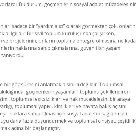
lanıyorlardı. Bu durum, göçmenlerin sosyal adalet mücadelesini
ları sadece bir “yardım alıcı” olarak görmekten çok, onların
la ilgilidir. Bir sivil toplum kuruluşunda çalışırken,
ı ve projelerinin, onların topluma entegre olmasına ne kada
lerin haklarına sahip çıkmalarına, güvenli bir yaşam
 tanıyordu.
bir göç sürecini anlatmakla sınırlı değildir. Toplumsal
 bakıldığında, göçmenlerin yaşamları, toplumu şekillendiren
şimi, toplumsal eşitsizlikleri ve hak mücadelesini bir araya
rlığı, toplumsal yapıyı, kimlikleri ve hayata bakış açısını
eşit haklara sahip olması için sosyal adaletin sağlanması
uyu daha fazla düşündürmek ve toplumsal cinsiyet, çeşitlilik
rmak adına bir başlangıçtır.