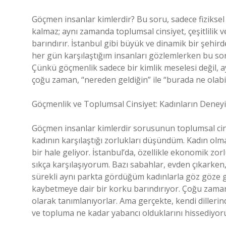
Göçmen insanlar kimlerdir? Bu soru, sadece fiziksel
kalmaz; aynı zamanda toplumsal cinsiyet, çeşitlilik 
barındırır. İstanbul gibi büyük ve dinamik bir şehir
her gün karşılaştığım insanları gözlemlerken bu s
Çünkü göçmenlik sadece bir kimlik meselesi değil, 
çoğu zaman, “nereden geldiğin” ile “burada ne olabi
Göçmenlik ve Toplumsal Cinsiyet: Kadınların Deney
Göçmen insanlar kimlerdir sorusunun toplumsal cins
kadının karşılaştığı zorlukları düşündüm. Kadın ol
bir hale geliyor. İstanbul’da, özellikle ekonomik zo
sıkça karşılaşıyorum. Bazı sabahlar, evden çıkarken
sürekli aynı parkta gördüğüm kadınlarla göz göze ge
kaybetmeye dair bir korku barındırıyor. Çoğu zaman
olarak tanımlanıyorlar. Ama gerçekte, kendi diller
ve topluma ne kadar yabancı olduklarını hissediyor