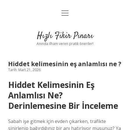
menüyü
Anasayfa
aç
Gizlilik Politikası
Hızlı Fikir Pınarı
Yasal Uyarı
Anında ilham veren pratik öneriler!
Hakkımızda
Hiddet kelimesinin eş anlamlısı ne ?
Tarih: Mart 21, 2026
Hiddet Kelimesinin Eş
Anlamlısı Ne?
Derinlemesine Bir İnceleme
Sabah işe gitmek için evden çıkarken, trafikte
sinirlenip bağırdığınız bir anı hatırlıyor musunuz? Ya