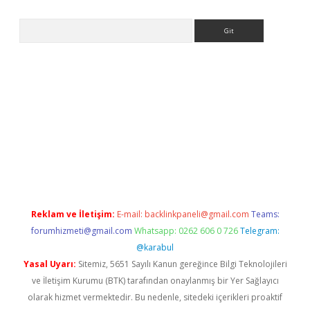
Arama
giriş
Reklam ve İletişim:
E-mail:
backlinkpaneli@gmail.com
Teams:
forumhizmeti@gmail.com
Whatsapp: 0262 606 0 726
Telegram:
@karabul
Yasal Uyarı:
Sitemiz, 5651 Sayılı Kanun gereğince Bilgi Teknolojileri
ve İletişim Kurumu (BTK) tarafından onaylanmış bir Yer Sağlayıcı
olarak hizmet vermektedir. Bu nedenle, sitedeki içerikleri proaktif