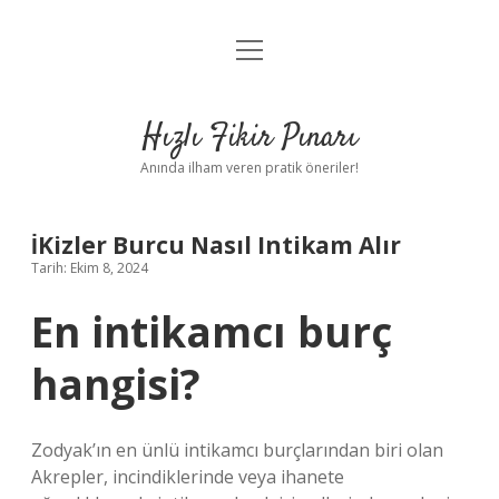
menüyü
Anasayfa
aç
Gizlilik Politikası
Hızlı Fikir Pınarı
Yasal Uyarı
Anında ilham veren pratik öneriler!
Hakkımızda
İKizler Burcu Nasıl Intikam Alır
Tarih: Ekim 8, 2024
En intikamcı burç
hangisi?
Zodyak’ın en ünlü intikamcı burçlarından biri olan
Akrepler, incindiklerinde veya ihanete