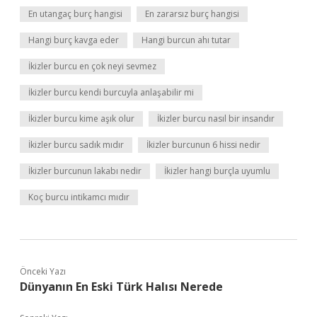
En utangaç burç hangisi
En zararsız burç hangisi
Hangi burç kavga eder
Hangi burcun ahı tutar
İkizler burcu en çok neyi sevmez
İkizler burcu kendi burcuyla anlaşabilir mi
İkizler burcu kime aşık olur
İkizler burcu nasıl bir insandır
İkizler burcu sadık mıdır
İkizler burcunun 6 hissi nedir
İkizler burcunun lakabı nedir
İkizler hangi burçla uyumlu
Koç burcu intikamcı mıdır
Önceki Yazı
Dünyanın En Eski Türk Halısı Nerede