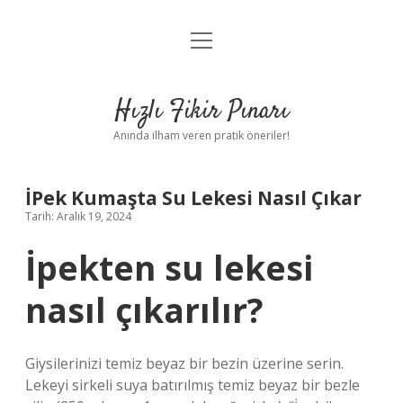
menüyü
Anasayfa
aç
Gizlilik Politikası
Hızlı Fikir Pınarı
Yasal Uyarı
Anında ilham veren pratik öneriler!
Hakkımızda
İPek Kumaşta Su Lekesi Nasıl Çıkar
Tarih: Aralık 19, 2024
İpekten su lekesi
nasıl çıkarılır?
Giysilerinizi temiz beyaz bir bezin üzerine serin.
Lekeyi sirkeli suya batırılmış temiz beyaz bir bezle