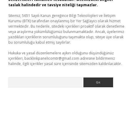
taslak halindedir ve tavsiye niteliği taşımazlar.
Sitemiz, 5651 Sayılı Kanun gereğince Bilgi Teknolojileri ve İletişim
Kurumu (BTK) tarafından onaylanmış bir Yer Sağlayıcı olarak hizmet
vermektedir. Bu nedenle, sitedeki içerikleri proaktif olarak denetleme
veya araştırma yükümlülüğümüz bulunmamaktadır. Ancak, üyelerimiz
yazdıkları içeriklerin sorumluluğunu taşımakta olup, siteye üye olarak
bu sorumluluğu kabul etmiş sayılırlar.
Hukuka ve yasal düzenlemelere aykırı olduğunu düşündüğünüz
içerikleri,
backlinkpanelicomtr@gmail.com
adresine bildirmeniz
halinde, ilgili içerikler yasal süre içerisinde sitemizden kaldırılacaktır.
Arama
r giriş