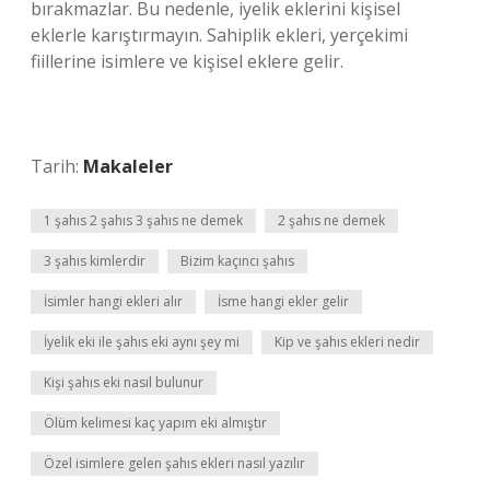
bırakmazlar. Bu nedenle, iyelik eklerini kişisel
eklerle karıştırmayın. Sahiplik ekleri, yerçekimi
fiillerine isimlere ve kişisel eklere gelir.
Tarih:
Makaleler
1 şahıs 2 şahıs 3 şahıs ne demek
2 şahıs ne demek
3 şahıs kimlerdir
Bizim kaçıncı şahıs
İsimler hangi ekleri alır
İsme hangi ekler gelir
İyelik eki ile şahıs eki aynı şey mi
Kip ve şahıs ekleri nedir
Kişi şahıs eki nasıl bulunur
Ölüm kelimesi kaç yapım eki almıştır
Özel isimlere gelen şahıs ekleri nasıl yazılır