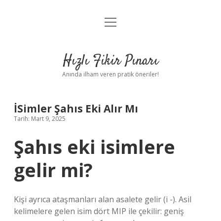
menüyü
Anasayfa
aç
Gizlilik Politikası
Hızlı Fikir Pınarı
Yasal Uyarı
Anında ilham veren pratik öneriler!
Hakkımızda
İSimler Şahıs Eki Alır Mı
Tarih: Mart 9, 2025
Şahıs eki isimlere
gelir mi?
Kişi ayrıca ataşmanları alan asalete gelir (i -). Asil
kelimelere gelen isim dört MIP ile çekilir: geniş