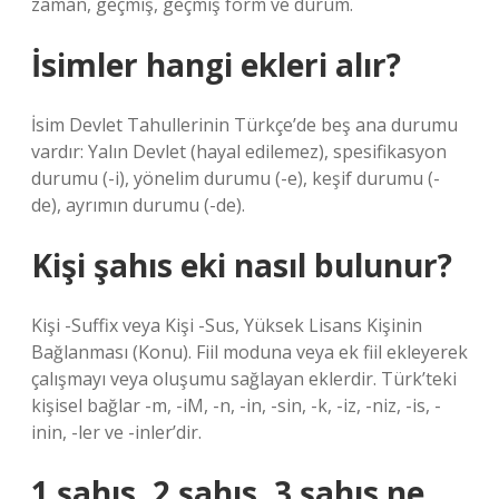
zaman, geçmiş, geçmiş form ve durum.
İsimler hangi ekleri alır?
İsim Devlet Tahullerinin Türkçe’de beş ana durumu
vardır: Yalın Devlet (hayal edilemez), spesifikasyon
durumu (-i), yönelim durumu (-e), keşif durumu (-
de), ayrımın durumu (-de).
Kişi şahıs eki nasıl bulunur?
Kişi -Suffix veya Kişi -Sus, Yüksek Lisans Kişinin
Bağlanması (Konu). Fiil moduna veya ek fiil ekleyerek
çalışmayı veya oluşumu sağlayan eklerdir. Türk’teki
kişisel bağlar -m, -iM, -n, -in, -sin, -k, -iz, -niz, -is, -
inin, -ler ve -inler’dir.
1 şahıs, 2 şahıs, 3 şahıs ne