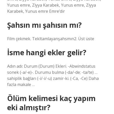
Yunus emre, Ziyya Karabek, Yunus emre, Ziyya
Karabek, Yunus emre Emre’dir
Şahsın mı şahısın mı?
Film çekmek. Tekltamlayanşahsmın2. Üst üste
İsme hangi ekler gelir?
Adın adı: Durum (Durum) Ekleri. -Abwindstatus
sonek (-a/-e)-. Durumu bulma (-da/-de; -ta/te) …
sahiplik bağları (-i/-i/-u) zamir-ki. (-Ca, -Ce) Daha
fazla makale …
Ölüm kelimesi kaç yapım
eki almıştır?