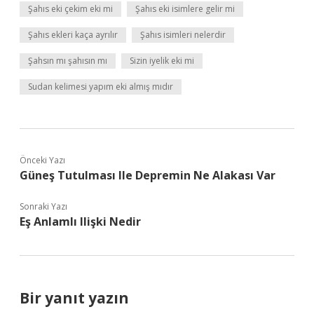
Şahıs eki çekim eki mi
Şahıs eki isimlere gelir mi
Şahıs ekleri kaça ayrılır
Şahıs isimleri nelerdir
Şahsın mı şahısın mı
Sizin iyelik eki mi
Sudan kelimesi yapım eki almış mıdır
Önceki Yazı
Güneş Tutulması Ile Depremin Ne Alakası Var
Sonraki Yazı
Eş Anlamlı Ilişki Nedir
Bir yanıt yazın