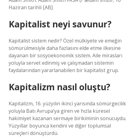
Adam Smith. Adam Smith FRSA (/ˈædəm smɪθ/; 16
Haziran tarihli [AB]
Kapitalist neyi savunur?
Kapitalist sistem nedir? Özel mülkiyete ve emeğin
sömürülmesiyle daha fazlasını elde etme ilkesine
dayanan bir sosyoekonomik sistem. Aile mirasları
yoluyla servet edinmiş ve çalışmadan sistemin
faydalarından yararlanabilen bir kapitalist grup.
Kapitalizm nasıl oluştu?
Kapitalizm, 16. yüzyılın ikinci yarısında sömürgecilik
yoluyla Batı Avrupa’ya giren ve hızla küresel
hakimiyet kazanan sermaye birikiminin sonucuydu.
Yüzyıllar boyunca kendini ve diğer toplumsal
süreçleri dönüştürdü.