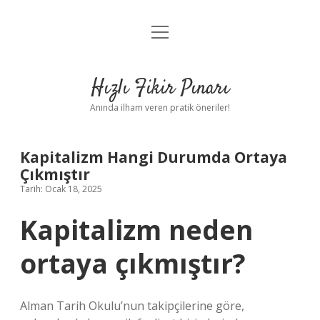
menüyü
Anasayfa
aç
Gizlilik Politikası
Hızlı Fikir Pınarı
Yasal Uyarı
Anında ilham veren pratik öneriler!
Hakkımızda
Kapitalizm Hangi Durumda Ortaya
Çıkmıştır
Tarih: Ocak 18, 2025
Kapitalizm neden
ortaya çıkmıştır?
Alman Tarih Okulu’nun takipçilerine göre,