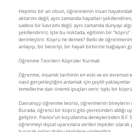
Hepimiz bir an olsun, öğrenmenin insan hayatındaki
aktarımı değil, aynı zamanda hayatları şekillendiren
sadece bir kavramı değil, aynı zamanda dünyayı algıl
şekillendiririz. İşte bu noktada, eğitimin bir “köprü
derinleştirir. Köprü ne demek? Belki de öğrenmenin b
anlayışı, bir beceriyi, bir hayali birbirine bağlayan 
Öğrenme Teorileri: Köprüler Kurmak
Öğrenme, insanlık tarihinin en eski ve en evrensel e
nasıl gerçekleştiğini anlamak için çeşitli yaklaşımla
temellerine dair önemli ipuçları verir; tıpkı bir kö
Davranışçı öğrenme teorisi, öğrenmenin bireylerin çe
Burada, öğrenci bir köprü gibi çevresinden aldığı uy
geliştirir. Pavlov’un koşullanma deneylerinden B.F. S
öğrenmeyi dışsal uyarıcılara verilen tepkiler olarak
kurarak onları doğru tepkilere yönlendirir.