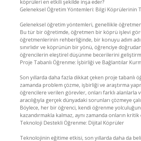
köprüleri en etkili şekilde inşa eder?
Geleneksel Öğretim Yöntemleri: Bilgi Köprülerinin 
Geleneksel öğretim yöntemleri, genellikle öğretmeni
Bu tür bir öğretimde, öğretmen bir köprü işlevi görür 
öğretmenlerinin rehberliğinde, bir konuyu adım adım
sınırlıdır ve köprünün bir yönü, öğrenciye doğrudan 
öğrencilerin eleştirel düşünme becerilerini geliştirm
Proje Tabanlı Öğrenme: İşbirliği ve Bağlantılar Kur
Son yıllarda daha fazla dikkat çeken proje tabanlı öğ
zamanda problem çözme, işbirliği ve araştırma yap
öğrencilere verilen görevler, onları farklı alanlarla 
aracılığıyla gerçek dünyadaki sorunları çözmeye çalışır
Böylece, her bir öğrenci, kendi öğrenme yolculuğund
kazandırmakla kalmaz, aynı zamanda onların kritik dü
Teknoloji Destekli Öğrenme: Dijital Köprüler
Teknolojinin eğitime etkisi, son yıllarda daha da beli