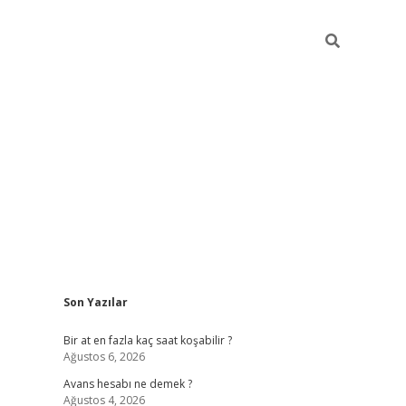
Sidebar
Son Yazılar
betexper giriş
Bir at en fazla kaç saat koşabilir ?
Ağustos 6, 2026
Avans hesabı ne demek ?
Ağustos 4, 2026