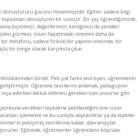
 dönüştürücü gücünü hissetmişizdir. Eğitim, sadece bilgi
, toplumları dönüştüren bir süreçtir. Bir şey öğrendiğimizde,
ama biçimimizi, değerlerimizi, kimliğimizi de yeniden
” işlevi görmesi, insan hayatındaki önemini daha da
ir metaforu, sadece fiziksel bir yapının ötesinde, bir
güçlü bir simge olarak karşımıza çıkar.
tkinliklerinden biridir. Pek çok farklı teorisyen, öğrenmenin
r geliştirmiştir. Öğrenme teorilerini anlamak, pedagojinin
prü inşa ederken dikkat edilmesi gereken tüm unsurlar gibi.
vresine verdikleri tepkilerle şekillendiğini öne sürer.
aranları işlemekte ve bu süreçte alışkanlıklar ya da tepkiler
kinner’ın pekiştireç teorilerine kadar, davranışçılar
 görürler. Eğitimde, öğretmenler öğrencilere köprüler