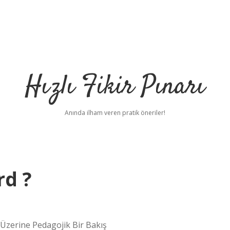
Hızlı Fikir Pınarı
Anında ilham veren pratik öneriler!
d ?
erine Pedagojik Bir Bakış